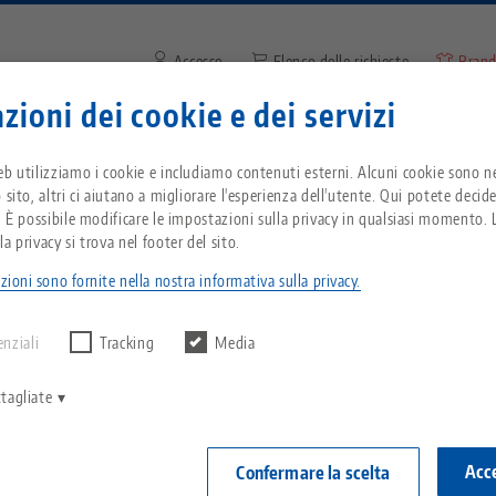
Accesso
Elenco delle richieste
Brand
zioni dei cookie e dei servizi
Inserire il termine di ricerca o
Vi trovate negli Stati Uniti d'America? Passate 
zienda
Servizio
Notizie
eb utilizziamo i cookie e includiamo contenuti esterni. Alcuni cookie sono ne
pagina degli Stati Uniti per vedere i contenuti s
 sito, altri ci aiutano a migliorare l'esperienza dell'utente. Qui potete decid
del Paese.
. È possibile modificare le impostazioni sulla privacy in qualsiasi momento. L
G MORI
matizzare le macchine CNC
DMG MORI
Breadcrumb
a privacy si trova nel footer del sito.
Tutto da un'unica fonte
Informazioni su LANG
Download
Blog
G MORI: produzione pi
zioni sono fornite nella nostra informativa sulla privacy.
echnik-usa.com
Cambiame
 alcun risultato.
Sistema di serraggio a
Filosofia
FAQ
Notizie
grazie all'automazione
enziali
Tracking
Media
punto zero
V
Innovazioni
Richiesta catalogo
Eventi
tagliate
C
Sistemi di staffaggio
on le macchine DMG MORI! DMG è l'acronimo di Deckel 
C
Rete di vendita
Video
collaborazione con l'azienda giapponese Mori Seiki. O
Acce
Confermare la scelta
Automazione