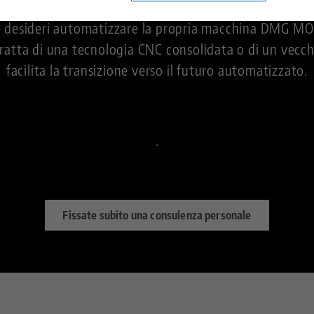
ondo per la sua ampia gamma di prodotti e come uno d
Centro tecnologico
Contatto
 desideri automatizzare la propria macchina DMG MORI 
ratta di una tecnologia CNC consolidata o di un vecchi
facilita la transizione verso il futuro automatizzato.
Carriera
Restituzioni
Cittadinanza aziendale
.
Fissate subito una consulenza personale