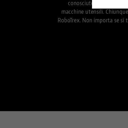
conosciuto in tutto il m
macchine utensili. Chiunque
RoboTrex. Non importa se si t