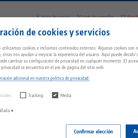
Inicio de sesión
Lista de consulta
Brand
ración de cookies y servicios
Introduzca el término de búsq
¿Se encuentra en Estados Unidos? Vaya a nues
Empresa
Servicio
Noticias
b utilizamos cookies e incluimos contenidos externos. Algunas cookies son n
página de EE.UU. para ver el contenido específ
io, otras nos ayudan a mejorar la experiencia del usuario. Aquí puede decidir
país.
Puede cambiar su configuración de privacidad en cualquier momento. El acces
G MORI
r máquinas CNC
DMG MORI
Breadcrumb
 privacidad se encuentra en el pie de página del sitio web.
Todo de una sola fuente
Acerca de LANG
Descargas
Blog
ientes
G MORI: Producción m
mación adicional en nuestra política de privacidad.
echnik-usa.com
Cambi
ntrar ningún
D
Sistema de sujeción de
Filosofía
FAQ
Noticias
acias a la automatizac
nciales
Tracking
Media
punto cero
V
Innovaciones
Solicitud de catálogo
Eventos
allada
P
Portapiezas
 con las máquinas DMG MORI! DMG son las siglas de De
C
Red de ventas
Vídeos
 cooperación con Mori Seiki, una empresa japonesa. H
Ac
Confirmar elección
Automatización