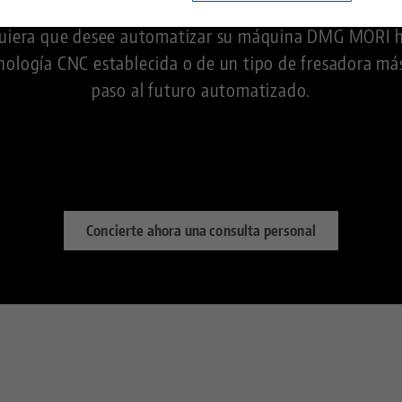
do por su amplia cartera de productos y como uno de
Centro tecnológico
Contacto
uiera que desee automatizar su máquina DMG MORI hac
nología CNC establecida o de un tipo de fresadora más
paso al futuro automatizado.
Carreras
Devuelve
Ciudadanía empresarial
Concierte ahora una consulta personal