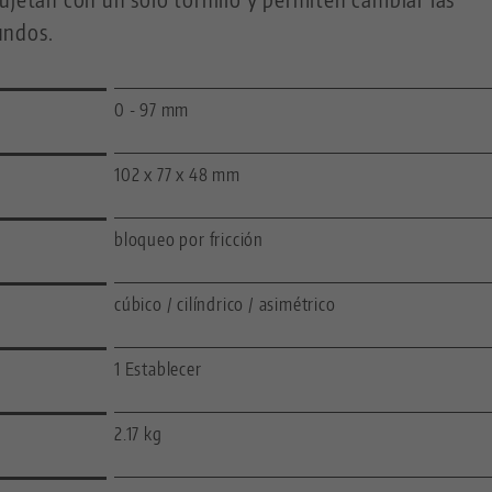
undos.
0 - 97 mm
102 x 77 x 48 mm
bloqueo por fricción
cúbico / cilíndrico / asimétrico
1 Establecer
2.17 kg