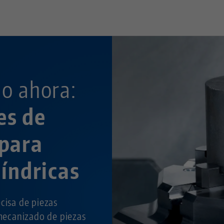
M6
o ahora:
es de
 para
líndricas
cisa de piezas
 mecanizado de piezas