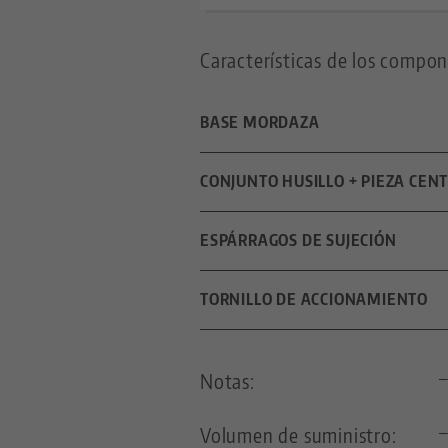
Características de los compon
BASE MORDAZA
DIMENSIONES
CONJUNTO HUSILLO + PIEZA CEN
LONGITUD DEL HUSILLO
ESPÁRRAGOS DE SUJECIÓN
PASO DE ROSCA
DIÁMETRO
TORNILLO DE ACCIONAMIENTO
PARA EL TAMAÑO DE LA CUADRÍ
TAMAÑO DE LA LLAVE
Notas:
PASADOR ROSCADO
TIPO DE LLAVE HEXAGONAL
Volumen de suministro: