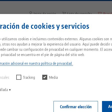
Inicio de sesión
Lista de consulta
Brand
ración de cookies y servicios
Introduzca el término de búsq
¿Se encuentra en Estados Unidos? Vaya a nues
Empresa
Servicio
Noticias
b utilizamos cookies e incluimos contenidos externos. Algunas cookies son n
página de EE.UU. para ver el contenido específ
io, otras nos ayudan a mejorar la experiencia del usuario. Aquí puede decidir
país.
Puede cambiar su configuración de privacidad en cualquier momento. El acces
77, Mordaza de sujeción de perfiles
Breadcrumb
 privacidad se encuentra en el pie de página del sitio web.
Todo de una sola fuente
Acerca de LANG
Descargas
Blog
ientes
mación adicional en nuestra política de privacidad.
echnik-usa.com
Cambi
ntrar ningún
PATENTADO
D
Sistema de sujeción de
Filosofía
FAQ
Noticias
nciales
Tracking
Media
punto cero
Avanti 77, Mo
V
ancho de
Innovaciones
Solicitud de catálogo
Eventos
allada
P
Portapiezas
alcance m
C
Red de ventas
Vídeos
Ac
Confirmar elección
Nº de artícul
Automatización