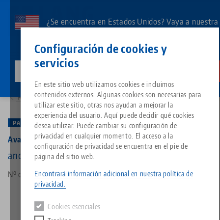
Ir
al
¿Se encuentra en Estados Unidos? Vaya a nuestra
contenido
página de EE.UU. para ver el contenido específico
Contacto
Español
principal
Configuración de cookies y
de su país.
servicios
lang-technik-usa.com
Cambia
Productos
44771-46: Avanti 77, Base Mordaza
Breadcrumb
En este sitio web utilizamos cookies e incluimos
Todo de una sola fuente
Acerca de LANG
Descargas
Blog
Grupo de producto
Productos correspondientes
contenidos externos. Algunas cookies son necesarias para
Resumen de productos
Lo sentimos. No hemos podido encontrar ningún resultado.
utilizar este sitio, otras nos ayudan a mejorar la
Ir a la página del producto
experiencia del usuario. Aquí puede decidir qué cookies
Sistema de sujeción de punto 
Filosofía
FAQ
Noticias
Tipos de productos
PATENTADO
desea utilizar. Puede cambiar su configuración de
privacidad en cualquier momento. El acceso a la
Avanti 77, Base Mordaza
configuración de privacidad se encuentra en el pie de
Portapiezas
Innovaciones
Solicitud de catálogo
Eventos
Resumen de productos
ancho de mandíbula 46 mm
página del sitio web.
Servicios
Encontrará información adicional en nuestra política de
Nº de artículo 44771-46
Automatización
Red de ventas
Vídeos
Descargas
Novedades de productos
privacidad.
Quicklinks
Downloads
Cookies esenciales
Vídeos
Search
Centro tecnológico
Contacto