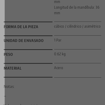
mm
Longitud de la mandíbula: 36
mm
cúbico / cilíndrico / asimétrico
FORMA DE LA PIEZA
1 Par
UNIDAD DE ENVASADO
0.62 kg
PESO
Acero
MATERIAL
Notas:
—