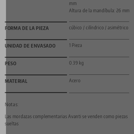
mm
Altura de la mandíbula: 26 mm
cúbico / cilíndrico / asimétrico
FORMA DE LA PIEZA
1 Pieza
UNIDAD DE ENVASADO
0.39 kg
PESO
Acero
MATERIAL
Notas:
Las mordazas complementarias Avanti se venden como piezas
sueltas