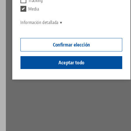
Póngase en contacto con
Tracking
Contact
Media
Carreras
Devuelve
Información detallada
Ciudadanía empresarial
Confirmar elección
Aceptar todo