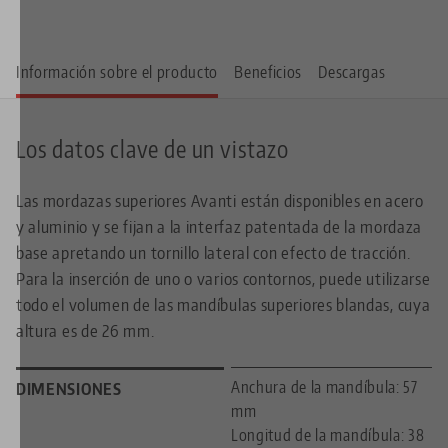
Información sobre el producto
Beneficios
Descargas
Los datos clave de un vistazo
Las mordazas superiores Avanti están disponibles en acero
y aluminio y se fijan a la interfaz patentada de la mordaza
base apretando un tornillo lateral con efecto de tracción.
Para la inserción de uno o varios contornos, puede utilizarse
todo el volumen de las mandíbulas superiores blandas, cuya
altura es de 26 mm.
Anchura de la mandíbula: 57
DIMENSIONES
mm
Longitud de la mandíbula: 38