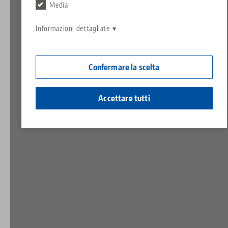
Contatto
Media
Contact
Carriera
Restituzioni
Informazioni dettagliate
Cittadinanza aziendale
Confermare la scelta
Accettare tutti