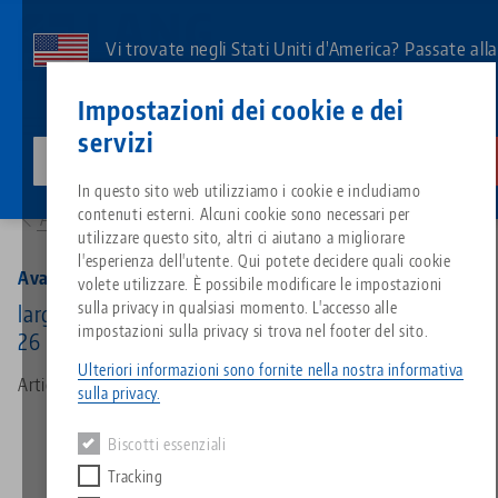
Vai
al
Vi trovate negli Stati Uniti d'America? Passate all
contenuto
pagina degli Stati Uniti per vedere i contenuti
Contatto
Italiano
principale
Impostazioni dei cookie e dei
specifici del Paese.
servizi
lang-technik-usa.com
Cambiamento
Prodotti
44468-26: Avanti 46, Mascella superiore
Breadcrumb
In questo sito web utilizziamo i cookie e includiamo
Tutto da un'unica fonte
Informazioni su LANG
Download
Blog
Gruppo di prodotti
Prodotti abbinati
contenuti esterni. Alcuni cookie sono necessari per
Alla panoramica dei prodotti
Siamo spiacenti. Non abbiamo trovato alcun risultato.
utilizzare questo sito, altri ci aiutano a migliorare
Vai alla pagina del prodotto
l'esperienza dell'utente. Qui potete decidere quali cookie
Sistema di serraggio a punto z
Filosofia
FAQ
Notizie
Tipi di prodotto
Avanti 46, Mascella superiore
volete utilizzare. È possibile modificare le impostazioni
sulla privacy in qualsiasi momento. L'accesso alle
larghezza delle ganasce 46 mm, acciaio, altezza
impostazioni sulla privacy si trova nel footer del sito.
26 mm
Sistemi di staffaggio
Innovazioni
Richiesta catalogo
Eventi
Panoramica dei prodotti
Servizi
Ulteriori informazioni sono fornite nella nostra informativa
Articolo n. 44468-26
sulla privacy.
Automazione
Rete di vendita
Video
Download
Novità sui prodotti
Quicklinks
Downloads
Biscotti essenziali
Video
Tracking
Search
Centro tecnologico
Contatto