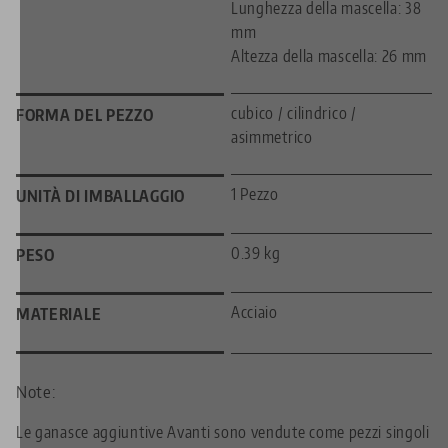
Lunghezza della mascella: 38
mm
Altezza della mascella: 26 mm
cubico / cilindrico /
FORMA DEL PEZZO
asimmetrico
1 Pezzo
UNITÀ DI IMBALLAGGIO
0.39 kg
PESO
Acciaio
MATERIALE
Note:
Le ganasce aggiuntive Avanti sono vendute come pezzi singoli