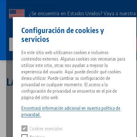
Ir
al
¿Se encuentra en Estados Unidos? Vaya a nuestra
contenido
página de EE.UU. para ver el contenido específico
Contacto
Español
principal
Configuración de cookies y
de su país.
servicios
lang-technik-usa.com
Cambia
Noticias
LANG Promoción de Navidad 2021
Breadcrumb
En este sitio web utilizamos cookies e incluimos
Todo de una sola fuente
Acerca de LANG
Descargas
Blog
Grupo de producto
Productos correspondientes
contenidos externos. Algunas cookies son necesarias para
Lo sentimos. No hemos podido encontrar ningún resultado.
utilizar este sitio, otras nos ayudan a mejorar la
Ir a la página del producto
experiencia del usuario. Aquí puede decidir qué cookies
Sistema de sujeción de punto 
Filosofía
FAQ
Noticias
Tipos de productos
desea utilizar. Puede cambiar su configuración de
LANG Promoción de Navidad
privacidad en cualquier momento. El acceso a la
2021
configuración de privacidad se encuentra en el pie de
Portapiezas
Innovaciones
Solicitud de catálogo
Eventos
Resumen de productos
página del sitio web.
Servicios
Encontrará información adicional en nuestra política de
23.11.2021 — comunicados de prensa
Automatización
Red de ventas
Vídeos
Descargas
Novedades de productos
privacidad.
Volver a las novedades
Quicklinks
Downloads
Cookies esenciales
Vídeos
Search
Centro tecnológico
Contacto