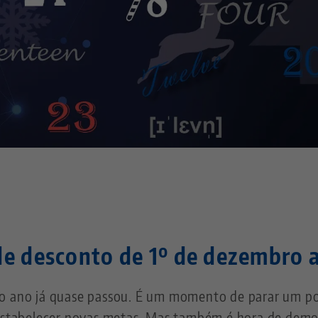
de desconto de 1º de dezembro a
o ano já quase passou. É um momento de parar um pouc
 estabelecer novas metas. Mas também é hora de demo