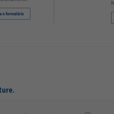
N
ra o formulário
ture.