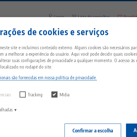
Login
Lista de consultas
Brands
rações de cookies e serviços
Digite o termo de pesquisa o
Está localizado nos Estados Unidos da Améric
mpresa
Serviço
Notícias
este site e incluímos conteúdo externo. Alguns cookies são necessários para
à nossa página dos EUA para ver o conteúdo es
m a melhorar a experiência do usuário. Aqui você pode decidir quais cookie
do país.
alterar suas configurações de privacidade a qualquer momento. O acesso às 
ão de Natal da LANG 2021
Breadcrumb
 localizado no rodapé do site.
Tudo em uma única
Sobre a LANG
Downloads
Blog
ntes
solução
ionais são fornecidas em nossa política de privacidade.
echnik-usa.com
Mudar
r nenhum resultado.
Filosofia
FAQ
Notícias
enciais
Tracking
Mídia
Sistema de fixação por
oção de Natal da LANG
ponto zero
V
Inovações
Solicitação de catálogo
Eventos
alhadas
C
Morsas
C
Rede de vendas
Vídeos
A
Confirmar a escolha
11.2021 — comunicados à imprensa
Voltar para notí