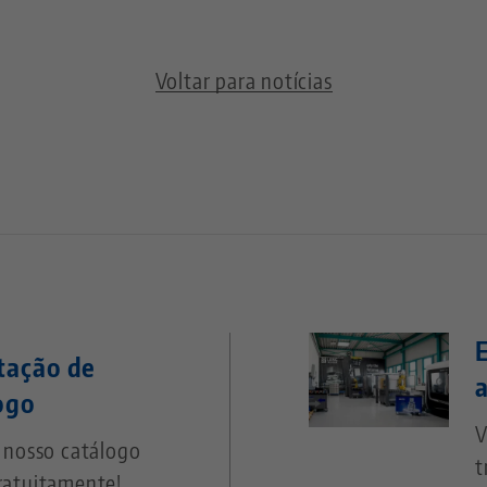
Voltar para notícias
itação de
ogo
V
e nosso catálogo
t
ratuitamente!