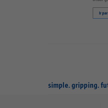
Ir pa
simple. gripping. fu
Quicklinks