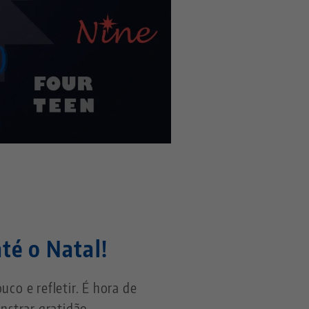
té o Natal!
o e refletir. É hora de
nstrar gratidão.