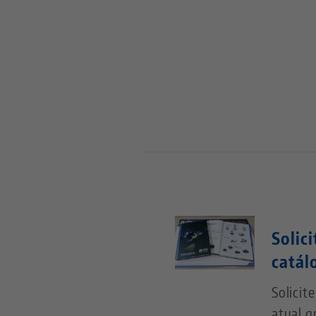
Solic
catál
Solicit
atual g