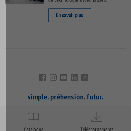
En savoir plus
simple. préhension. futur.
Quicklinks
Footer
Catalogue
Téléchargements