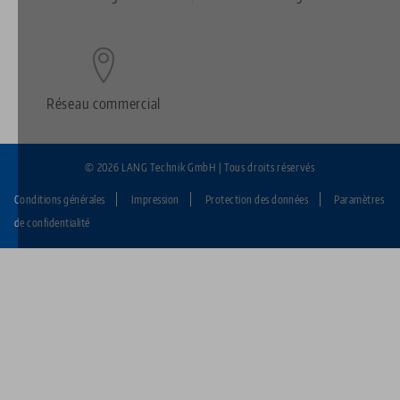
Réseau commercial
© 2026 LANG Technik GmbH | Tous droits réservés
Conditions générales
Impression
Protection des données
Paramètres
Fußzeile:
de confidentialité
LANG
Technik