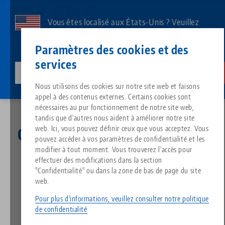
Aller
au
Vous êtes localisé aux États-Unis ? Veuillez
contenu
consulter notre page US pour voir le contenu
Contact
Français
principal
Paramètres des cookies et des
spécifique à votre pays.
services
lang-technik-usa.com
Changer
Actualités
Calendrier de l'Avent LANG 2021
Breadcrumb
Nous utilisons des cookies sur notre site web et faisons
Tout d'une seule source
À propos de LANG
Téléchargements
Blog
Groupe de produit
Produits assortis
appel à des contenus externes. Certains cookies sont
Désolé. Nous n'avons pu trouver aucun résultat.
nécessaires au pur fonctionnement de notre site web,
Vers l'aperçu des produits
tandis que d'autres nous aident à améliorer notre site
Technologie de serrage à point
Philosophie
FAQ
Actualités
Types de produits
web. Ici, vous pouvez définir ceux que vous acceptez. Vous
Calendrier de l'Avent LANG
pouvez accéder à vos paramètres de confidentialité et les
2021
modifier à tout moment. Vous trouverez l'accès pour
Technologie de serrage des pi
Innovations
Commande de catalogue
Salons professionnels
Aperçu des produits
effectuer des modifications dans la section
Services
"Confidentialité" ou dans la zone de bas de page du site
web.
23.11.2021 — Communiqué de presse
Automatisation
Réseau commercial
Vidéos
Téléchargements
Nouveautés de produits
Retour aux Nouvelles
Quicklinks
Pour plus d'informations, veuillez consulter notre politique
Downloads
de confidentialité
Vidéos
Search
Centres de technologie
Contact