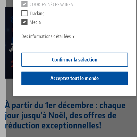
Contact
COOKIES NÉCESSAIRES
Contact
Tracking
Carrière
Retours de marchandises
Media
Responsabilité sociale
Des informations détaillées
Confirmer la sélection
Acceptez tout le monde
À partir du 1er décembre : chaque
jour jusqu'à Noël, des offres de
réduction exceptionnelles!