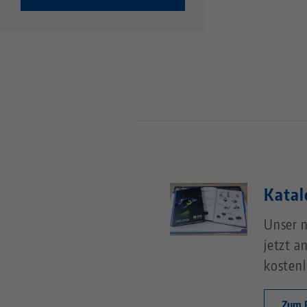
Katal
Unser n
jetzt a
kostenl
Zum 