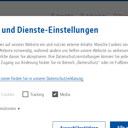
Anmelden
Anfrageliste
Bran
 und Dienste-Einstellungen
Suchbegriff oder Artikelnum
Sie kommen aus den USA? Bitte wechseln Sie z
Unternehmen
Service
Aktuelles
es auf unserer Website ein und nutzen externe Inhalte. Manche Cookies sin
Website, um landesspezifischen Inhalt zu sehen
 Website notwendig, während andere uns helfen unsere Website zu verbesse
welche davon Sie akzeptieren. Ihre Datenschutzeinstellungen können Sie jede
roduktarten
Spanntürme
Quick•Tower
Breadcrumb
 Zugang zur Änderung finden Sie im Bereich „Datenschutz“ oder im Fußbere
Alles aus einer Hand
Über LANG
Downloads
Blog
echnik-usa.com
Wechse
r Spannturm
ionen finden Sie in unserer Datenschutzerklärung.
rgebnisse finden.
Nullpunktspanntechnik
Philosophie
FAQ
News
ellt aufgrund seiner vielfältigen Bestückungsmöglic
 Cookies
Tracking
Media
V
Werkstückspanntechnik
Innovationen
Katalog anfordern
Messen
 Nullpunktspannung in Horizontalbearbeitungszentren d
K
ormationen
n beiden Systemgrößen 52 und 96 mm wie auch die K
C
aster können auf dem vierseitigen Spannturm befest
Automation
Vertriebspartner
Videos
ler Spannmittelgrößen von LANG Technik erlaubt.
Alle 