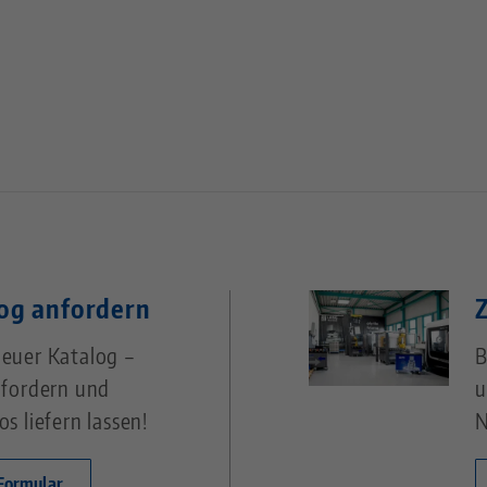
og anfordern
euer Katalog –
B
nfordern und
u
os liefern lassen!
N
Formular