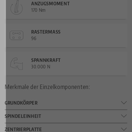
ANZUGSMOMENT
170 Nm
RASTERMASS
96
SPANNKRAFT
30.000 N
Merkmale der Einzelkomponenten:
GRUNDKÖRPER
192 x 125 x 109 mm
SPINDELEINHEIT
ABMESSUNGEN
441 mm
ZENTRIERPLATTE
SPINDELLÄNGE