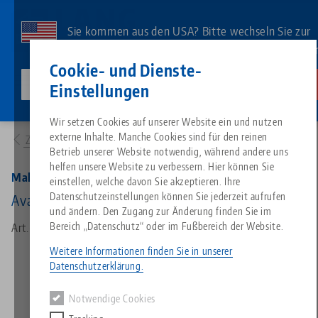
Direkt
zum
Sie kommen aus den USA? Bitte wechseln Sie zur
Inhalt
US-Website, um landesspezifischen Inhalt zu sehe
Kontakt
Deutsch
Cookie- und Dienste-
lang-technik-usa.com
Wechseln
Einstellungen
Produkte
81440: Makro•Grip® Ultra 125, Grundbacke
Breadcrumb
Wir setzen Cookies auf unserer Website ein und nutzen
Alles aus einer Hand
Über LANG
Downloads
Blog
Suche nach Produk
Passende Produkte
externe Inhalte. Manche Cookies sind für den reinen
Zur Produktübersicht
Es tut uns leid. Wir konnten keine Ergebnisse finden.
Betrieb unserer Website notwendig, während andere uns
Zur Produktübersicht
helfen unsere Website zu verbessern. Hier können Sie
Nullpunktspanntechnik
Philosophie
FAQ
News
Suche nach Produk
Makro•Grip® Ultra 125, Grundbacke
einstellen, welche davon Sie akzeptieren. Ihre
Datenschutzeinstellungen können Sie jederzeit aufrufen
Avanti
und ändern. Den Zugang zur Änderung finden Sie im
Werkstückspanntechnik
Innovationen
Katalog anfordern
Messen
Produktübersicht
Bereich „Datenschutz“ oder im Fußbereich der Website.
Art.-Nr. 81440
Services
Weitere Informationen finden Sie in unserer
Automation
Vertriebspartner
Videos
Downloads
Produktneuheiten
Datenschutzerklärung.
Quicklinks
Downloads
Notwendige Cookies
Videos
Search
Technologiezentrum
Kontakt