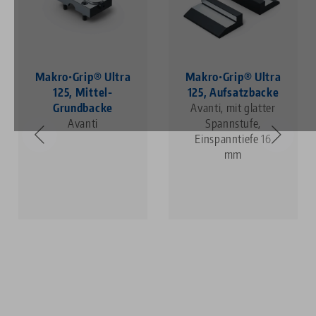
Makro•Grip® Ultra
Makro•Grip® Ultra
125, Mittel-
125, Aufsatzbacke
Grundbacke
Avanti, mit glatter
Avanti
Spannstufe,
Einspanntiefe 16
mm