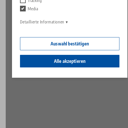
Kontakt
Tracking
Contact
Media
Karriere
Rücksendungen
Detaillierte Informationen
Ein Herz für Kinder
Auswahl bestätigen
Alle akzeptieren