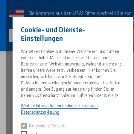
Direkt
zum
Sie kommen aus den USA? Bitte wechseln Sie zur
Inhalt
US-Website, um landesspezifischen Inhalt zu sehe
Kontakt
Deutsch
Cookie- und Dienste-
lang-technik-usa.com
Wechseln
Einstellungen
News
HAUBEX Osteraktion - Pünktlich zum Fest, die Hauben ins Nest!
Breadcrumb
Wir setzen Cookies auf unserer Website ein und nutzen
Alles aus einer Hand
Über LANG
Downloads
Blog
Suche nach Produk
Passende Produkte
externe Inhalte. Manche Cookies sind für den reinen
Es tut uns leid. Wir konnten keine Ergebnisse finden.
Betrieb unserer Website notwendig, während andere uns
Zur Produktübersicht
helfen unsere Website zu verbessern. Hier können Sie
Nullpunktspanntechnik
Philosophie
FAQ
News
Suche nach Produk
einstellen, welche davon Sie akzeptieren. Ihre
HAUBEX Osteraktion -
Datenschutzeinstellungen können Sie jederzeit aufrufen
Pünktlich zum Fest, die
und ändern. Den Zugang zur Änderung finden Sie im
Werkstückspanntechnik
Innovationen
Katalog anfordern
Messen
Produktübersicht
Bereich „Datenschutz“ oder im Fußbereich der Website.
Services
Hauben ins Nest!
Weitere Informationen finden Sie in unserer
Automation
Vertriebspartner
Videos
Downloads
Produktneuheiten
Datenschutzerklärung.
Quicklinks
Downloads
11.04.2022 — Pressemeldung
Notwendige Cookies
Videos
Zurück zur Übersicht
Search
Technologiezentrum
Kontakt