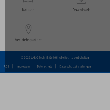
Quicklinks
Footer
Katalog
Downloads
Vertriebspartner
© 2026 LANG Technik GmbH | Alle Rechte vorbehalten
AGB
Impressum
Datenschutz
Datenschutzeinstellungen
Fußzeile:
LANG
Technik