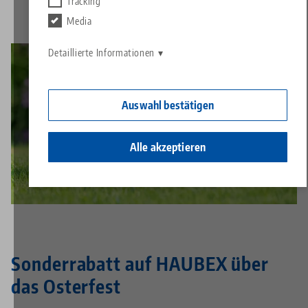
Kontakt
Tracking
Contact
Media
Karriere
Rücksendungen
Detaillierte Informationen
Ein Herz für Kinder
Auswahl bestätigen
Alle akzeptieren
Sonderrabatt auf HAUBEX über
das Osterfest