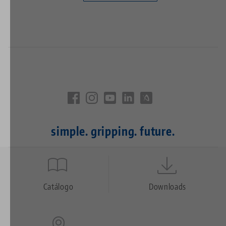
simple. gripping. future.
Quicklinks
Footer
Catálogo
Downloads