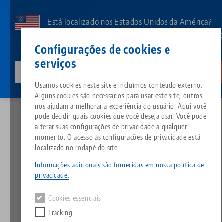
Pular
para
Está localizado nos Estados Unidos da América?
o
Aceda à nossa página dos EUA para ver o conteúd
Contato
Português
conteúdo
Configurações de cookies e
específico do país.
principal
serviços
lang-technik-usa.com
Mudar
Notícias
Tenha uma Feliz Páscoa HAUBEX!
Breadcrumb
Usamos cookies neste site e incluímos conteúdo externo.
Tudo em uma única solução
Sobre a LANG
Downloads
Blog
Grupo de produtos
Produtos correspondentes
Alguns cookies são necessários para usar este site, outros
Desculpe. Não foi possível encontrar nenhum resultado.
nos ajudam a melhorar a experiência do usuário. Aqui você
Ir para a página do produto
pode decidir quais cookies que você deseja usar. Você pode
Sistema de fixação por ponto 
Filosofia
FAQ
Notícias
Tipos de produtos
alterar suas configurações de privacidade a qualquer
Tenha uma Feliz Páscoa
momento. O acesso às configurações de privacidade está
HAUBEX!
localizado no rodapé do site.
Morsas
Inovações
Solicitação de catálogo
Eventos
Visão geral do produto
Serviços
Informações adicionais são fornecidas em nossa política de
privacidade.
11.04.2022 — comunicados à imprensa
Automação
Rede de vendas
Vídeos
Downloads
Novos produtos
Voltar para notícias
Quicklinks
Downloads
Cookies essenciais
Vídeos
Tracking
Search
Centros de tecnologia
Contato