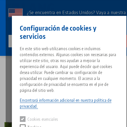
Ir
al
¿Se encuentra en Estados Unidos? Vaya a nuestra
contenido
página de EE.UU. para ver el contenido específico
Contacto
Español
principal
Configuración de cookies y
de su país.
servicios
lang-technik-usa.com
Cambia
Noticias
¡Feliz Pascua HAUBEX!
Breadcrumb
En este sitio web utilizamos cookies e incluimos
Todo de una sola fuente
Acerca de LANG
Descargas
Blog
Grupo de producto
Productos correspondientes
contenidos externos. Algunas cookies son necesarias para
Lo sentimos. No hemos podido encontrar ningún resultado.
utilizar este sitio, otras nos ayudan a mejorar la
Ir a la página del producto
experiencia del usuario. Aquí puede decidir qué cookies
Sistema de sujeción de punto 
Filosofía
FAQ
Noticias
Tipos de productos
desea utilizar. Puede cambiar su configuración de
¡Feliz Pascua HAUBEX!
privacidad en cualquier momento. El acceso a la
configuración de privacidad se encuentra en el pie de
Portapiezas
Innovaciones
Solicitud de catálogo
Eventos
Resumen de productos
página del sitio web.
11.04.2022 — comunicados de prensa
Servicios
Volver a las novedades
Encontrará información adicional en nuestra política de
Automatización
Red de ventas
Vídeos
Descargas
Novedades de productos
privacidad.
Quicklinks
Downloads
Cookies esenciales
Vídeos
Search
Centro tecnológico
Contacto