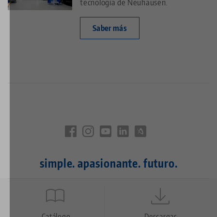
tecnología de Neuhausen.
Saber más
simple. apasionante. futuro.
Quicklinks
Catálogo
Descargas