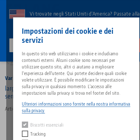
Vai
al
Vi trovate negli Stati Uniti d'America? Passate all
contenuto
pagina degli Stati Uniti per vedere i contenuti
Contatto
Italiano
principale
Impostazioni dei cookie e dei
specifici del Paese.
servizi
lang-technik-usa.com
Cambiamento
Prodotti
42137-77: Vario•Tec 77, Morsa di centraggio
Breadcrumb
In questo sito web utilizziamo i cookie e includiamo
Tutto da un'unica fonte
Informazioni su LANG
Download
Blog
Gruppo di prodotti
Prodotti abbinati
contenuti esterni. Alcuni cookie sono necessari per
Alla panoramica dei prodotti
Siamo spiacenti. Non abbiamo trovato alcun risultato.
utilizzare questo sito, altri ci aiutano a migliorare
Vai alla pagina del prodotto
l'esperienza dell'utente. Qui potete decidere quali cookie
Sistema di serraggio a punto z
Filosofia
FAQ
Notizie
Tipi di prodotto
Vario•Tec 77, Morsa di centraggio
volete utilizzare. È possibile modificare le impostazioni
sulla privacy in qualsiasi momento. L'accesso alle
larghezza delle ganasce 77 mm, campo di
impostazioni sulla privacy si trova nel footer del sito.
serraggio massimo 137 mm
Sistemi di staffaggio
Innovazioni
Richiesta catalogo
Eventi
Panoramica dei prodotti
Servizi
Ulteriori informazioni sono fornite nella nostra informativa
Articolo n. 42137-77
sulla privacy.
Automazione
Rete di vendita
Video
Download
Novità sui prodotti
Quicklinks
Downloads
Biscotti essenziali
Video
Tracking
Search
Centro tecnologico
Contatto