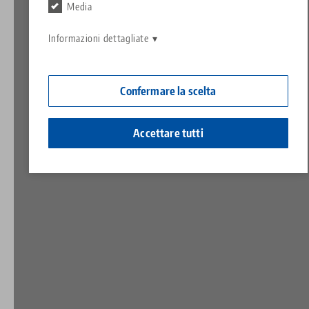
Contatto
Media
Contact
Carriera
Restituzioni
Informazioni dettagliate
Cittadinanza aziendale
Confermare la scelta
Accettare tutti