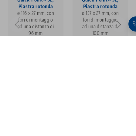
Piastra rotonda
Piastra rotonda
ø 116 x 27 mm, con
ø 157 x 27 mm, con
fori di montaggio
fori di montaggio
ad una distanza di
ad una distanza di
96 mm
100 mm
1
2