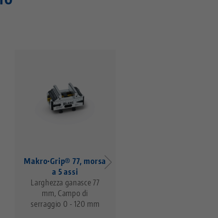
Makro•Grip® 77, morsa
Makro•Grip® 77, mor
a 5 assi
a 5 assi
Larghezza ganasce 77
larghezza delle
mm, Campo di
ganasce 77 mm,
serraggio 0 - 120 mm
campo di serraggio 0
- 160 mm