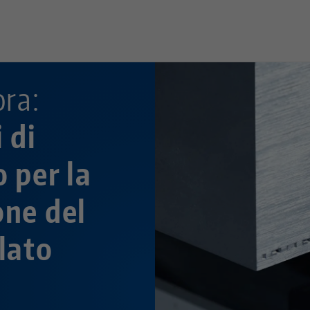
—
ora:
 di
 per la
one del
lato