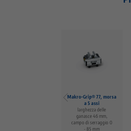
Makro•Grip® 77, morsa
a 5 assi
larghezza delle
ganasce 46 mm,
campo di serraggio 0
- 85 mm