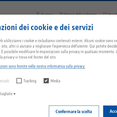
Accesso
Elenco delle richieste
Brand
zioni dei cookie e dei servizi
Inserire il termine di ricerca o
Vi trovate negli Stati Uniti d'America? Passate 
zienda
Servizio
Notizie
eb utilizziamo i cookie e includiamo contenuti esterni. Alcuni cookie sono ne
pagina degli Stati Uniti per vedere i contenuti s
 sito, altri ci aiutano a migliorare l'esperienza dell'utente. Qui potete decid
del Paese.
. È possibile modificare le impostazioni sulla privacy in qualsiasi momento. L
kro•Grip®, Chiave
Breadcrumb
a privacy si trova nel footer del sito.
Tutto da un'unica fonte
Informazioni su LANG
Download
Blog
zioni sono fornite nella nostra informativa sulla privacy.
echnik-usa.com
Cambiame
Makro•Grip®,
 alcun risultato.
Sistema di serraggio a
Filosofia
FAQ
Notizie
per esago
enziali
Tracking
Media
punto zero
chiave 12
V
Innovazioni
Richiesta catalogo
Eventi
tagliate
C
Sistemi di staffaggio
Articolo n. 45
C
Rete di vendita
Video
Acce
Confermare la scelta
Automazione