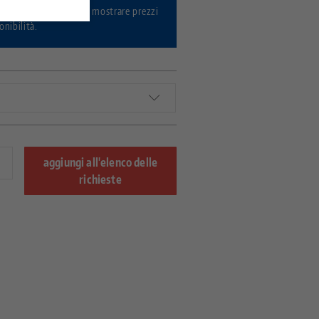
 / Registrati ora
per mostrare prezzi
onibilità.
aggiungi all'elenco delle
richieste