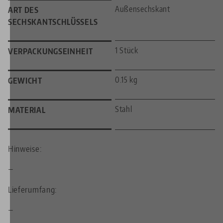
Außensechskant
ART DES
SECHSKANTSCHLÜSSELS
1 Stück
VERPACKUNGSEINHEIT
0.15 kg
GEWICHT
Stahl
MATERIAL
Hinweise:
—
Lieferumfang:
—