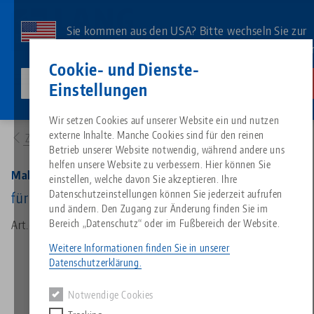
Direkt
zum
Sie kommen aus den USA? Bitte wechseln Sie zur
Inhalt
US-Website, um landesspezifischen Inhalt zu sehe
Kontakt
Deutsch
Cookie- und Dienste-
lang-technik-usa.com
Wechseln
Einstellungen
Produkte
45500: Makro•Grip®, Anzugsschlüssel
Breadcrumb
Wir setzen Cookies auf unserer Website ein und nutzen
Alles aus einer Hand
Über LANG
Downloads
Blog
Suche nach Produk
Passende Produkte
externe Inhalte. Manche Cookies sind für den reinen
Zur Produktübersicht
Es tut uns leid. Wir konnten keine Ergebnisse finden.
Betrieb unserer Website notwendig, während andere uns
Zur Produktübersicht
helfen unsere Website zu verbessern. Hier können Sie
Nullpunktspanntechnik
Philosophie
FAQ
News
Suche nach Produk
Makro•Grip®, Anzugsschlüssel
einstellen, welche davon Sie akzeptieren. Ihre
Datenschutzeinstellungen können Sie jederzeit aufrufen
für Außensechskant, Schlüsselweite 12 mm
und ändern. Den Zugang zur Änderung finden Sie im
Werkstückspanntechnik
Innovationen
Katalog anfordern
Messen
Produktübersicht
Bereich „Datenschutz“ oder im Fußbereich der Website.
Art.-Nr. 45500
Services
Weitere Informationen finden Sie in unserer
Automation
Vertriebspartner
Videos
Downloads
Produktneuheiten
Datenschutzerklärung.
Quicklinks
Downloads
Notwendige Cookies
Videos
Search
Technologiezentrum
Kontakt