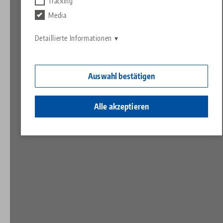
Kontakt
Tracking
Contact
Media
Karriere
Rücksendungen
Detaillierte Informationen
Ein Herz für Kinder
Auswahl bestätigen
Alle akzeptieren