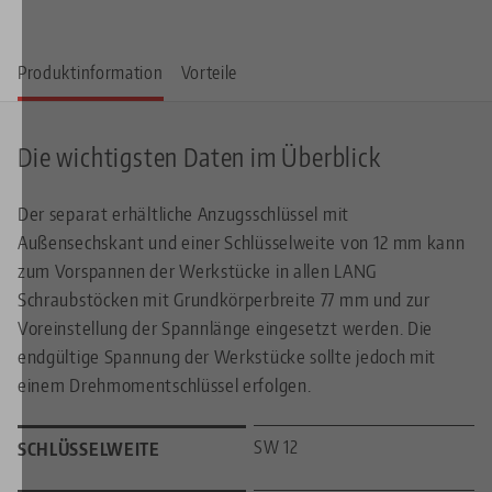
Produktinformation
Vorteile
Die wichtigsten Daten im Überblick
Der separat erhältliche Anzugsschlüssel mit
Außensechskant und einer Schlüsselweite von 12 mm kann
zum Vorspannen der Werkstücke in allen LANG
Schraubstöcken mit Grundkörperbreite 77 mm und zur
Voreinstellung der Spannlänge eingesetzt werden. Die
endgültige Spannung der Werkstücke sollte jedoch mit
einem Drehmomentschlüssel erfolgen.
SW 12
SCHLÜSSELWEITE