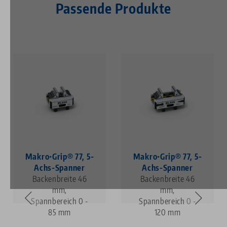
Passende Produkte
Makro•Grip® 77, 5-
Makro•Grip® 77, 5-
Achs-Spanner
Achs-Spanner
Backenbreite 46
Backenbreite 46
mm,
mm,
Spannbereich 0 -
Spannbereich 0 -
85 mm
120 mm