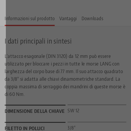
Informazioni sul prodotto
Vantaggi
Downloads
I dati principali in sintesi
L'attacco esagonale (DIN 3120) da 12 mm può essere
utilizzato per bloccare i pezzi in tutte le morse LANG con
larghezza del corpo base di 77 mm. Il suo attacco quadrato
da 3/8" si adatta alle chiavi dinamometriche standard. La
coppia massima di serraggio dei mandrini di queste morse è
di 60 Nm.
SW 12
DIMENSIONE DELLA CHIAVE
3/8"
FILETTO IN POLLICI