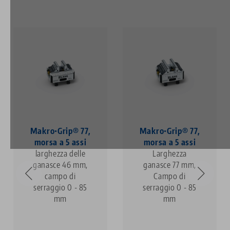
Makro•Grip® 77,
Makro•Grip® 77,
morsa a 5 assi
morsa a 5 assi
larghezza delle
Larghezza
ganasce 46 mm,
ganasce 77 mm,
campo di
Campo di
serraggio 0 - 85
serraggio 0 - 85
mm
mm