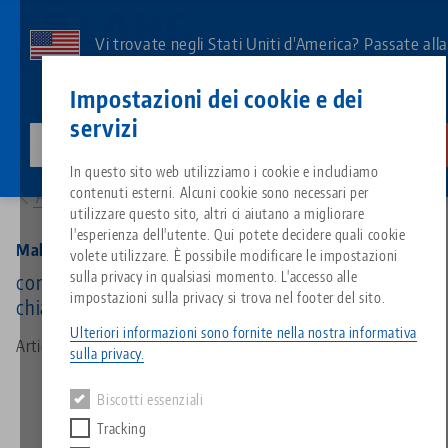
Vai
al
Vi trovate negli Stati Uniti d'America? Passate all
contenuto
pagina degli Stati Uniti per vedere i contenuti
Contatto
Italiano
principale
Impostazioni dei cookie e dei
specifici del Paese.
servizi
lang-technik-usa.com
Cambiamento
Prodotti
45508: Makro•Grip®, Bussola esagonale
Breadcrumb
In questo sito web utilizziamo i cookie e includiamo
Tutto da un'unica fonte
Informazioni su LANG
Download
Blog
Gruppo di prodotti
Prodotti abbinati
contenuti esterni. Alcuni cookie sono necessari per
Alla panoramica dei prodotti
Siamo spiacenti. Non abbiamo trovato alcun risultato.
utilizzare questo sito, altri ci aiutano a migliorare
Vai alla pagina del prodotto
l'esperienza dell'utente. Qui potete decidere quali cookie
Sistema di serraggio a punto z
Filosofia
FAQ
Notizie
Tipi di prodotto
Makro•Grip®, Bussola esagonale
volete utilizzare. È possibile modificare le impostazioni
sulla privacy in qualsiasi momento. L'accesso alle
con esagono, per esagono esterno, dimensione
impostazioni sulla privacy si trova nel footer del sito.
chiave 12 mm
Sistemi di staffaggio
Innovazioni
Richiesta catalogo
Eventi
Panoramica dei prodotti
Servizi
Ulteriori informazioni sono fornite nella nostra informativa
Articolo n. 45508
sulla privacy.
Automazione
Rete di vendita
Video
Download
Novità sui prodotti
Quicklinks
Downloads
Biscotti essenziali
Video
Tracking
Search
Centro tecnologico
Contatto