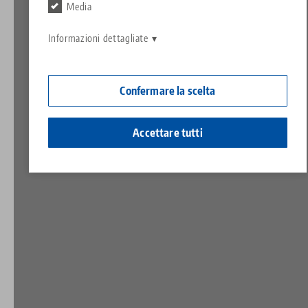
Contatto
Media
Contact
Carriera
Restituzioni
Informazioni dettagliate
Cittadinanza aziendale
Confermare la scelta
Accettare tutti