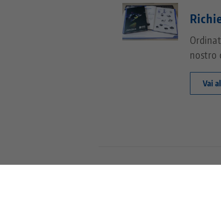
Richi
Ordinat
nostro 
Vai a