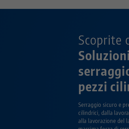
Scoprite 
Soluzioni
serraggi
pezzi cil
Serraggio sicuro e pr
cilindrici, dalla lavo
alla lavorazione del 
massima forza di ser