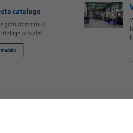
V
esta catalogo
V
e gratuitamente il
f
catalogo attuale!
N
l modulo