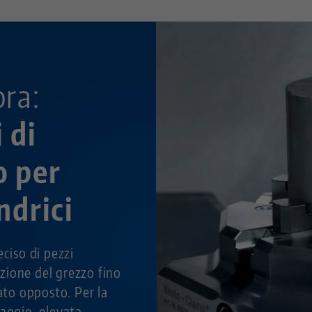
ora:
 di
o per
indrici
eciso di pezzi
razione del grezzo fino
lato opposto. Per la
raggio, elevata