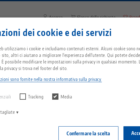
Accesso
Elenco delle richieste
Brand
zioni dei cookie e dei servizi
Inserire il termine di ricerca o
Vi trovate negli Stati Uniti d'America? Passate 
zienda
Servizio
Notizie
eb utilizziamo i cookie e includiamo contenuti esterni. Alcuni cookie sono ne
pagina degli Stati Uniti per vedere i contenuti s
 sito, altri ci aiutano a migliorare l'esperienza dell'utente. Qui potete decid
del Paese.
. È possibile modificare le impostazioni sulla privacy in qualsiasi momento. L
io•Tec 77, Perni di ricambio
Breadcrumb
a privacy si trova nel footer del sito.
Tutto da un'unica fonte
Informazioni su LANG
Download
Blog
zioni sono fornite nella nostra informativa sulla privacy.
echnik-usa.com
Cambiame
Vario•Tec 77, 
 alcun risultato.
Sistema di serraggio a
Filosofia
FAQ
Notizie
Ø 4 mm
enziali
Tracking
Media
punto zero
V
Innovazioni
Richiesta catalogo
Eventi
Articolo n. 20
tagliate
C
Sistemi di staffaggio
C
Rete di vendita
Video
Acce
Confermare la scelta
Accedi
Automazione