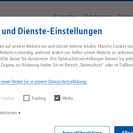
Anmelden
Anfrageliste
Bran
 und Dienste-Einstellungen
Suchbegriff oder Artikelnum
Sie kommen aus den USA? Bitte wechseln Sie z
Unternehmen
Service
Aktuelles
es auf unserer Website ein und nutzen externe Inhalte. Manche Cookies sin
Website, um landesspezifischen Inhalt zu sehen
 Website notwendig, während andere uns helfen unsere Website zu verbesse
welche davon Sie akzeptieren. Ihre Datenschutzeinstellungen können Sie jede
Image
Berurfserfahrene & -einsteiger
Servicetechniker (m/w) im Bereich A
Breadcrumb
 Zugang zur Änderung finden Sie im Bereich „Datenschutz“ oder im Fußbere
Alles aus einer Hand
Über LANG
Downloads
Blog
echnik-usa.com
Wechse
w)
ionen finden Sie in unserer Datenschutzerklärung.
rgebnisse finden.
Nullpunktspanntechnik
Philosophie
FAQ
News
 Cookies
Tracking
Media
V
Werkstückspanntechnik
Innovationen
Katalog anfordern
Messen
K
ormationen
C
Automation
Vertriebspartner
Videos
Alle 