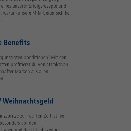
t eines unserer Erfolgsrezepte und
r, warum unsere Mitarbeiter sich bei
n.
e Benefits
rgünstigten Konditionen? Mit den
tten profitierst du von attraktiven
hafter Marken aus allen
en.
 / Weihnachtsgeld
anzspritze zur rechten Zeit ist nie
 besonders vor den
rtagen und der Urlaubszeit im