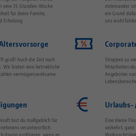
ch eine 35-Stunden-Woche
miteinander is
heit für deine Familie,
ein Grund dafü
d Erholung.
uns wohl fühle
 Altersvorsorge
Corporat
ft groß! Auch die Zeit nach
Shoppen zu ve
 Wir bieten eine betriebliche
Mitarbeiterraba
 zahlen vermögenswirksame
Angeboten nam
Lebensbereich
ligungen
Urlaubs-
skraft bist du maßgeblich für
Eine kleine Fin
rnehmens verantwortlich.
verkehrt, ganz
ch davon profitieren, wenn es
Weihnachtsfeie