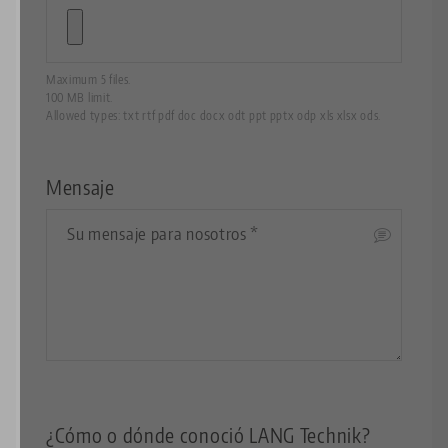
Maximum 5 files.
100 MB limit.
Allowed types: txt rtf pdf doc docx odt ppt pptx odp xls xlsx ods.
Mensaje
Mensaje
¿Cómo o dónde conoció LANG Technik?