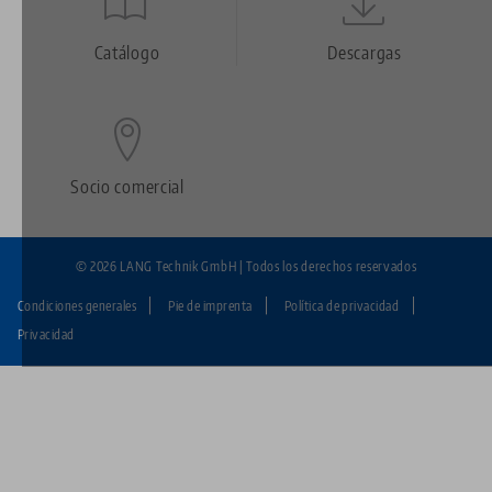
Quicklinks
Footer
Catálogo
Descargas
Socio comercial
© 2026 LANG Technik GmbH | Todos los derechos reservados
Condiciones generales
Pie de imprenta
Política de privacidad
Fußzeile:
Privacidad
LANG
Technik