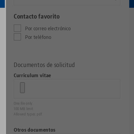
Contacto favorito
Por correo electrónico
Por teléfono
Documentos de solicitud
Curriculum vitae
One file only.
100 MB limit.
Allowed types: pdf.
Otros documentos