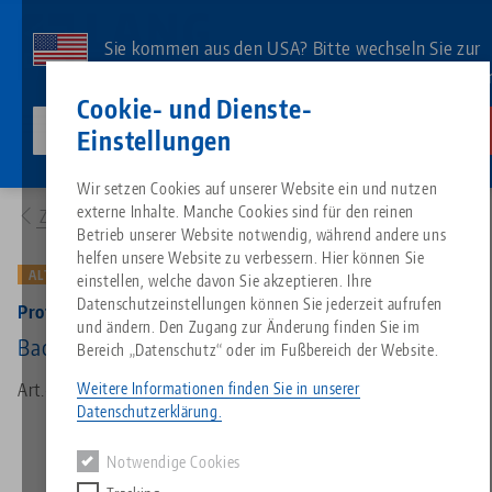
Direkt
zum
Sie kommen aus den USA? Bitte wechseln Sie zur
Inhalt
US-Website, um landesspezifischen Inhalt zu sehe
Kontakt
Deutsch
Cookie- und Dienste-
lang-technik-usa.com
Wechseln
Einstellungen
Produkte
49771: Profilo 77, Grundbacken
Breadcrumb
Wir setzen Cookies auf unserer Website ein und nutzen
Alles aus einer Hand
Über LANG
Downloads
Blog
Suche nach Produk
Passende Produkte
externe Inhalte. Manche Cookies sind für den reinen
Zur Produktübersicht
Es tut uns leid. Wir konnten keine Ergebnisse finden.
Betrieb unserer Website notwendig, während andere uns
Zur Produktübersicht
helfen unsere Website zu verbessern. Hier können Sie
Nullpunktspanntechnik
Philosophie
FAQ
News
Suche nach Produk
ALTE VERSION
einstellen, welche davon Sie akzeptieren. Ihre
Datenschutzeinstellungen können Sie jederzeit aufrufen
Profilo 77, Grundbacken
und ändern. Den Zugang zur Änderung finden Sie im
Werkstückspanntechnik
Innovationen
Katalog anfordern
Messen
Produktübersicht
Backenbreite 112 mm, (alte Ausführung)
Bereich „Datenschutz“ oder im Fußbereich der Website.
Services
Weitere Informationen finden Sie in unserer
Art.-Nr. 49771
Automation
Vertriebspartner
Videos
Downloads
Produktneuheiten
Datenschutzerklärung.
Quicklinks
Downloads
Notwendige Cookies
Videos
Search
Technologiezentrum
Kontakt