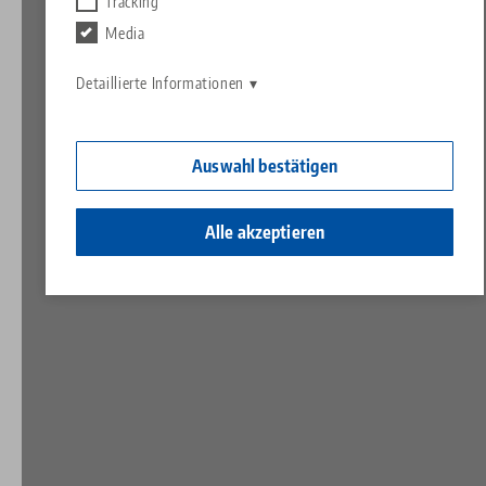
Kontakt
Tracking
Contact
Media
Karriere
Rücksendungen
Detaillierte Informationen
Ein Herz für Kinder
Auswahl bestätigen
Alle akzeptieren