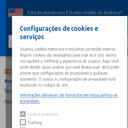
Pular
para
Está localizado nos Estados Unidos da América?
o
Aceda à nossa página dos EUA para ver o conteúd
Contato
Português
conteúdo
Configurações de cookies e
específico do país.
principal
serviços
lang-technik-usa.com
Mudar
Produtos
49771: Profilo 77, Mordentes da base
Breadcrumb
Usamos cookies neste site e incluímos conteúdo externo.
Tudo em uma única solução
Sobre a LANG
Downloads
Blog
Grupo de produtos
Produtos correspondentes
Alguns cookies são necessários para usar este site, outros
Para a visão geral do produto
Desculpe. Não foi possível encontrar nenhum resultado.
nos ajudam a melhorar a experiência do usuário. Aqui você
Ir para a página do produto
pode decidir quais cookies que você deseja usar. Você pode
Sistema de fixação por ponto 
Filosofia
FAQ
Notícias
Tipos de produtos
VERSÃO ANTIGA
alterar suas configurações de privacidade a qualquer
momento. O acesso às configurações de privacidade está
Profilo 77, Mordentes da base
localizado no rodapé do site.
Morsas
Inovações
Solicitação de catálogo
Eventos
Visão geral do produto
largura da mandíbula 112 mm, (versão antiga)
Serviços
Informações adicionais são fornecidas em nossa política de
privacidade.
Número do artigo 49771
Automação
Rede de vendas
Vídeos
Downloads
Novos produtos
Quicklinks
Downloads
Cookies essenciais
Vídeos
Tracking
Search
Centros de tecnologia
Contato