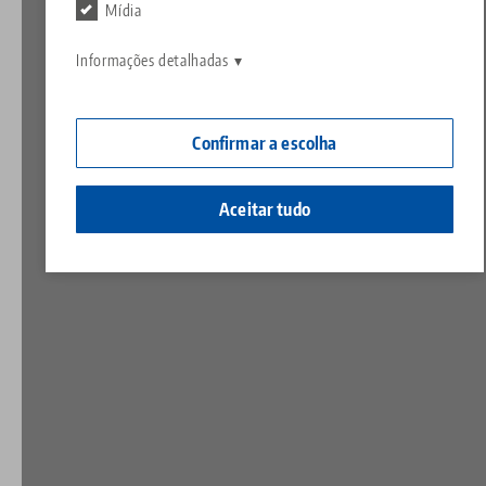
Contato
Mídia
Contact
Carreira
Devoluções
Informações detalhadas
Cidadania corporativa
Confirmar a escolha
Aceitar tudo