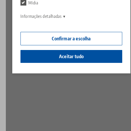
Contato
Mídia
Contact
Carreira
Devoluções
Informações detalhadas
Cidadania corporativa
Confirmar a escolha
Aceitar tudo