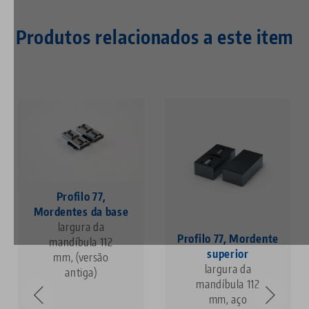
Produtos relacionados a este item
Profilo 77,
Mordentes da base
largura da
Profilo 77, Mordente
mandíbula 112
superior
mm, (versão
largura da
antiga)
mandíbula 112
mm, aço