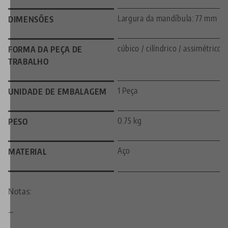
Largura da mandíbula: 77 mm
DIMENSÕES
cúbico / cilíndrico / assimétrico
FORMA DA PEÇA DE
TRABALHO
1 Peça
UNIDADE DE EMBALAGEM
0.75 kg
PESO
Aço
MATERIAL
Notas:
—