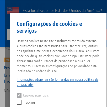
Pular
para
Está localizado nos Estados Unidos da América?
o
Aceda à nossa página dos EUA para ver o conteúd
Contato
Português
conteúdo
Configurações de cookies e
específico do país.
principal
serviços
lang-technik-usa.com
Mudar
Produtos
49080-TG: Profilo 77, Mordentes central + fuso
Breadcrumb
Usamos cookies neste site e incluímos conteúdo externo.
Tudo em uma única solução
Sobre a LANG
Downloads
Blog
Grupo de produtos
Produtos correspondentes
Alguns cookies são necessários para usar este site, outros
Para a visão geral do produto
Desculpe. Não foi possível encontrar nenhum resultado.
nos ajudam a melhorar a experiência do usuário. Aqui você
Ir para a página do produto
pode decidir quais cookies que você deseja usar. Você pode
Sistema de fixação por ponto 
Filosofia
FAQ
Notícias
Tipos de produtos
VERSÃO ANTIGA
alterar suas configurações de privacidade a qualquer
momento. O acesso às configurações de privacidade está
Profilo 77, Mordentes central + fuso
localizado no rodapé do site.
Morsas
Inovações
Solicitação de catálogo
Eventos
Visão geral do produto
largura da mandíbula 77 mm, comprimento do
Serviços
Informações adicionais são fornecidas em nossa política de
fuso 175 mm (versão antiga)
privacidade.
Automação
Rede de vendas
Vídeos
Downloads
Novos produtos
Número do artigo 49080-TG
Quicklinks
Downloads
Cookies essenciais
Vídeos
Tracking
Search
Centros de tecnologia
Contato