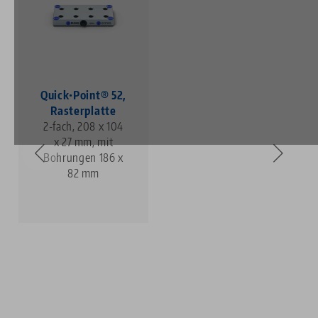
Quick•Point® 52,
Rasterplatte
2-fach, 208 x 104
x 27 mm, mit
Bohrungen 186 x
82 mm