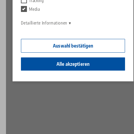
Kontakt
Tracking
Contact
Media
Karriere
Rücksendungen
Detaillierte Informationen
Ein Herz für Kinder
Auswahl bestätigen
Alle akzeptieren