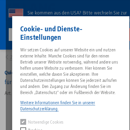
Direkt
zum
Sie kommen aus den USA? Bitte wechseln Sie zur
Inhalt
US-Website, um landesspezifischen Inhalt zu sehe
Kontakt
Deutsch
Cookie- und Dienste-
lang-technik-usa.com
Wechseln
Einstellungen
Produkte
45252: Quick•Point® 52, Quick•Lock
Breadcrumb
Wir setzen Cookies auf unserer Website ein und nutzen
Alles aus einer Hand
Über LANG
Downloads
Blog
Suche nach Produk
Passende Produkte
externe Inhalte. Manche Cookies sind für den reinen
Zur Produktübersicht
Es tut uns leid. Wir konnten keine Ergebnisse finden.
Betrieb unserer Website notwendig, während andere uns
Zur Produktübersicht
helfen unsere Website zu verbessern. Hier können Sie
Nullpunktspanntechnik
Philosophie
FAQ
News
Suche nach Produk
Quick•Point® 52, Quick•Lock
einstellen, welche davon Sie akzeptieren. Ihre
Datenschutzeinstellungen können Sie jederzeit aufrufen
für 2-fach Rasterplatte 52
und ändern. Den Zugang zur Änderung finden Sie im
Werkstückspanntechnik
Innovationen
Katalog anfordern
Messen
Produktübersicht
Bereich „Datenschutz“ oder im Fußbereich der Website.
Art.-Nr. 45252
Services
Weitere Informationen finden Sie in unserer
Automation
Vertriebspartner
Videos
Downloads
Produktneuheiten
Datenschutzerklärung.
Quicklinks
Downloads
Notwendige Cookies
Videos
Search
Technologiezentrum
Kontakt