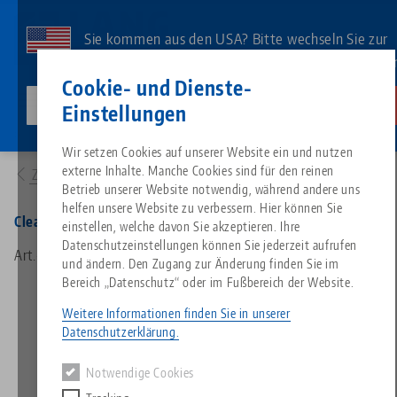
Direkt
zum
Sie kommen aus den USA? Bitte wechseln Sie zur
Inhalt
US-Website, um landesspezifischen Inhalt zu sehe
Kontakt
Deutsch
Cookie- und Dienste-
lang-technik-usa.com
Wechseln
Einstellungen
Produkte
30264: Clean•Tec 260, Ersatzteilkit
Breadcrumb
Wir setzen Cookies auf unserer Website ein und nutzen
Alles aus einer Hand
Über LANG
Downloads
Blog
Suche nach Produk
Passende Produkte
externe Inhalte. Manche Cookies sind für den reinen
Zur Produktübersicht
Es tut uns leid. Wir konnten keine Ergebnisse finden.
Betrieb unserer Website notwendig, während andere uns
Zur Produktübersicht
helfen unsere Website zu verbessern. Hier können Sie
Nullpunktspanntechnik
Philosophie
FAQ
News
Suche nach Produk
Clean•Tec 260, Ersatzteilkit
einstellen, welche davon Sie akzeptieren. Ihre
Datenschutzeinstellungen können Sie jederzeit aufrufen
Art.-Nr. 30264
und ändern. Den Zugang zur Änderung finden Sie im
Werkstückspanntechnik
Innovationen
Katalog anfordern
Messen
Produktübersicht
Bereich „Datenschutz“ oder im Fußbereich der Website.
Services
Weitere Informationen finden Sie in unserer
Automation
Vertriebspartner
Videos
Downloads
Produktneuheiten
Datenschutzerklärung.
Quicklinks
Downloads
Notwendige Cookies
Videos
Search
Technologiezentrum
Kontakt