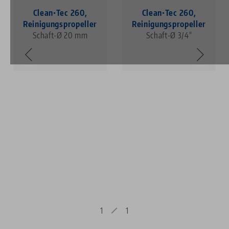
Clean•Tec 260,
Clean•Tec 260,
Reinigungspropeller
Reinigungspropeller
Schaft-Ø 20 mm
Schaft-Ø 3/4"
1
1