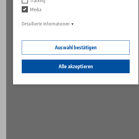
Kontakt
Tracking
Contact
Media
Karriere
Rücksendungen
Detaillierte Informationen
Ein Herz für Kinder
Auswahl bestätigen
Alle akzeptieren