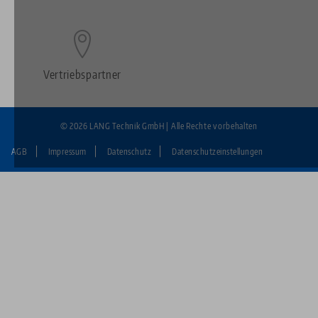
Vertriebspartner
© 2026 LANG Technik GmbH | Alle Rechte vorbehalten
AGB
Impressum
Datenschutz
Datenschutzeinstellungen
Fußzeile:
LANG
Technik