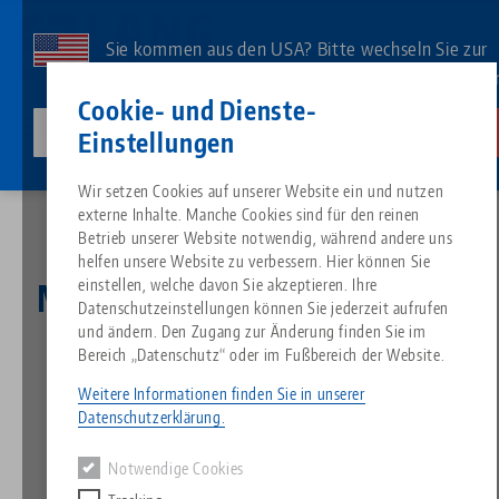
Direkt
zum
Sie kommen aus den USA? Bitte wechseln Sie zur
Inhalt
US-Website, um landesspezifischen Inhalt zu sehe
Kontakt
Deutsch
Cookie- und Dienste-
lang-technik-usa.com
Wechseln
Einstellungen
News
Mehr als 80.000 € für BILD hilft e.V. „Ein Herz für Kinder“
Breadcrumb
Wir setzen Cookies auf unserer Website ein und nutzen
Alles aus einer Hand
Über LANG
Downloads
Blog
Suche nach Produk
Passende Produkte
externe Inhalte. Manche Cookies sind für den reinen
Es tut uns leid. Wir konnten keine Ergebnisse finden.
Betrieb unserer Website notwendig, während andere uns
Zur Produktübersicht
helfen unsere Website zu verbessern. Hier können Sie
Nullpunktspanntechnik
Philosophie
FAQ
News
Suche nach Produk
einstellen, welche davon Sie akzeptieren. Ihre
Mehr als 80.000 € für BILD
Datenschutzeinstellungen können Sie jederzeit aufrufen
hilft e.V. „Ein Herz für
und ändern. Den Zugang zur Änderung finden Sie im
Werkstückspanntechnik
Innovationen
Katalog anfordern
Messen
Produktübersicht
Bereich „Datenschutz“ oder im Fußbereich der Website.
Services
Kinder“
Weitere Informationen finden Sie in unserer
Automation
Vertriebspartner
Videos
Downloads
Produktneuheiten
Datenschutzerklärung.
Quicklinks
Downloads
26.03.2021 — Pressemeldung
Notwendige Cookies
Videos
Zurück zur Übersicht
Search
Technologiezentrum
Kontakt