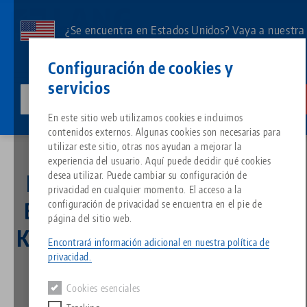
Ir
al
¿Se encuentra en Estados Unidos? Vaya a nuestra
contenido
página de EE.UU. para ver el contenido específico
Contacto
Español
principal
Configuración de cookies y
de su país.
servicios
lang-technik-usa.com
Cambia
Noticias
Breadcrumb
En este sitio web utilizamos cookies e incluimos
Más de 80.000 euros para BILD hilft e.V. "Ein Herz für Kinder" (un corazón para
Todo de una sola fuente
Acerca de LANG
Descargas
Blog
Grupo de producto
Productos correspondientes
los niños)
contenidos externos. Algunas cookies son necesarias para
Lo sentimos. No hemos podido encontrar ningún resultado.
utilizar este sitio, otras nos ayudan a mejorar la
Ir a la página del producto
experiencia del usuario. Aquí puede decidir qué cookies
Sistema de sujeción de punto 
Filosofía
FAQ
Noticias
Tipos de productos
desea utilizar. Puede cambiar su configuración de
Más de 80.000 euros para
privacidad en cualquier momento. El acceso a la
BILD hilft e.V. "Ein Herz für
configuración de privacidad se encuentra en el pie de
Portapiezas
Innovaciones
Solicitud de catálogo
Eventos
Resumen de productos
página del sitio web.
Servicios
Kinder" (un corazón para los
Encontrará información adicional en nuestra política de
Automatización
Red de ventas
Vídeos
Descargas
Novedades de productos
privacidad.
niños)
Quicklinks
Downloads
Cookies esenciales
Vídeos
Search
Centro tecnológico
Contacto
26.03.2021 — comunicados de prensa