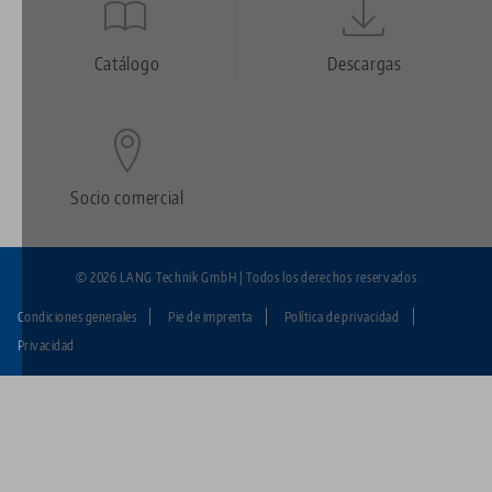
Quicklinks
Footer
Catálogo
Descargas
Socio comercial
© 2026 LANG Technik GmbH | Todos los derechos reservados
Condiciones generales
Pie de imprenta
Política de privacidad
Fußzeile:
Privacidad
LANG
Technik