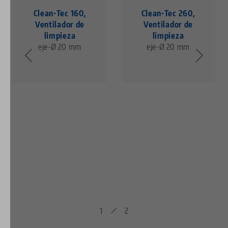
Clean•Tec 160,
Clean•Tec 260,
Ventilador de
Ventilador de
limpieza
limpieza
eje-Ø 20 mm
eje-Ø 20 mm
1
2