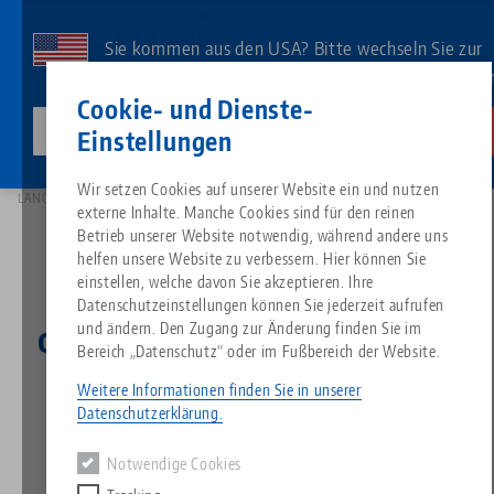
Direkt
zum
Sie kommen aus den USA? Bitte wechseln Sie zur
Inhalt
US-Website, um landesspezifischen Inhalt zu sehe
Kontakt
Deutsch
Cookie- und Dienste-
lang-technik-usa.com
Wechseln
Einstellungen
News
Breadcrumb
Wir setzen Cookies auf unserer Website ein und nutzen
Alles aus einer Hand
Über LANG
Downloads
Blog
Suche nach Produk
Passende Produkte
LANG Technik ist neuer, offizieller Partner des KTM Kosak Racing Teams
externe Inhalte. Manche Cookies sind für den reinen
Es tut uns leid. Wir konnten keine Ergebnisse finden.
Betrieb unserer Website notwendig, während andere uns
Zur Produktübersicht
helfen unsere Website zu verbessern. Hier können Sie
Nullpunktspanntechnik
Philosophie
FAQ
News
Suche nach Produk
einstellen, welche davon Sie akzeptieren. Ihre
LANG Technik ist neuer,
Datenschutzeinstellungen können Sie jederzeit aufrufen
offizieller Partner des KTM
und ändern. Den Zugang zur Änderung finden Sie im
Werkstückspanntechnik
Innovationen
Katalog anfordern
Messen
Produktübersicht
Bereich „Datenschutz“ oder im Fußbereich der Website.
Services
Kosak Racing Teams
Weitere Informationen finden Sie in unserer
Automation
Vertriebspartner
Videos
Downloads
Produktneuheiten
Datenschutzerklärung.
Quicklinks
Downloads
18.04.2024 — Pressemeldung
Notwendige Cookies
Videos
Zurück zur Übersicht
Search
Technologiezentrum
Kontakt