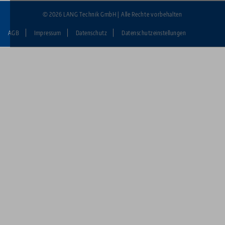
© 2026 LANG Technik GmbH | Alle Rechte vorbehalten
AGB
Impressum
Datenschutz
Datenschutzeinstellungen
Fußzeile:
LANG
Technik