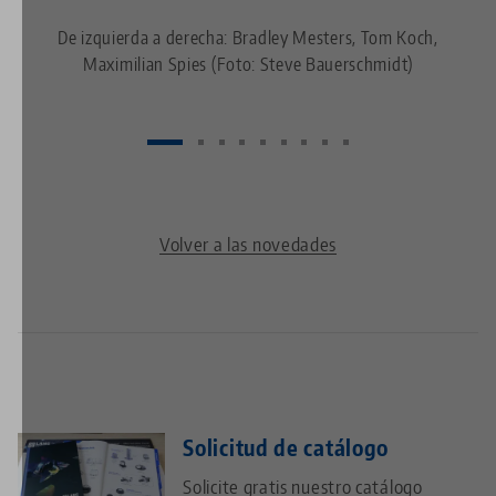
De izquierda a derecha: Bradley Mesters, Tom Koch,
Maximilian Spies (Foto: Steve Bauerschmidt)
Volver a las novedades
Solicitud de catálogo
Solicite gratis nuestro catálogo