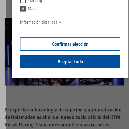
Póngase en contacto con
Tracking
Contact
Media
Carreras
Devuelve
Información detallada
Ciudadanía empresarial
Confirmar elección
Aceptar todo
El experto en tecnología de sujeción y automatización
de Holzmaden es ahora el nuevo socio oficial del KTM
Kosak Racing Team, que compite en varias series