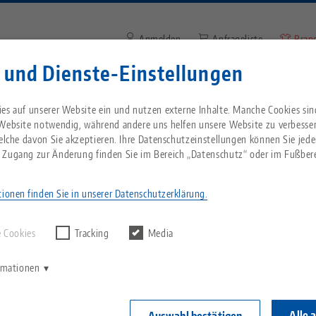
Anmelden
Anfrageliste
Bran
 und Dienste-Einstellungen
Suchbegriff oder Artikelnum
Sie kommen aus den USA? Bitte wechseln Sie z
Unternehmen
Service
Aktuelles
es auf unserer Website ein und nutzen externe Inhalte. Manche Cookies sin
Website, um landesspezifischen Inhalt zu sehen
 Website notwendig, während andere uns helfen unsere Website zu verbesse
welche davon Sie akzeptieren. Ihre Datenschutzeinstellungen können Sie jede
 präsentiert überarbeitete Prägestation und neue Baureihe 5-Achs-Schr
Breadcrumb
 Zugang zur Änderung finden Sie im Bereich „Datenschutz“ oder im Fußbere
Alles aus einer Hand
Über LANG
Downloads
Blog
echnik-usa.com
Wechse
ionen finden Sie in unserer Datenschutzerklärung.
rgebnisse finden.
Nullpunktspanntechnik
Philosophie
FAQ
News
 Cookies
Tracking
Media
ntiert überarbeitete P
V
Werkstückspanntechnik
Innovationen
Katalog anfordern
Messen
K
ormationen
 Baureihe 5-Achs-Schr
C
Automation
Vertriebspartner
Videos
Alle 