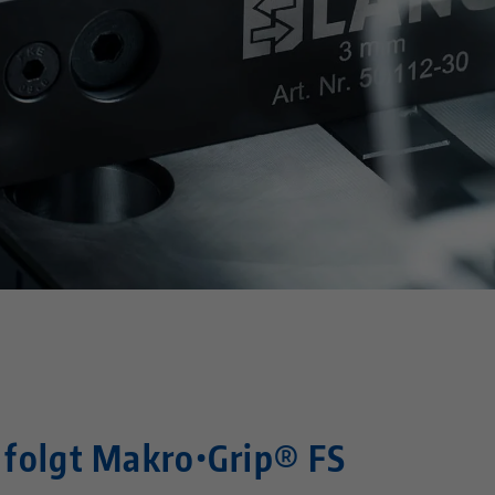
 folgt Makro•Grip® FS