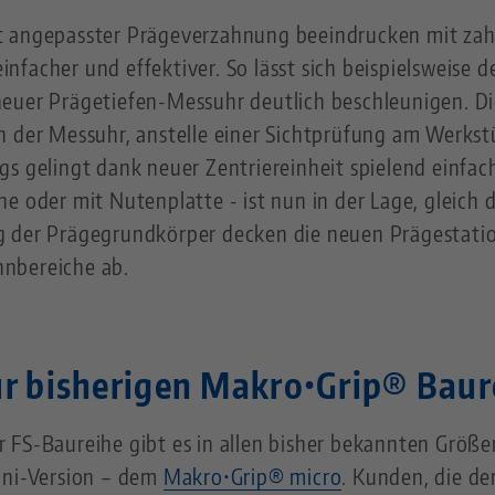
t angepasster Prägeverzahnung beeindrucken mit zah
facher und effektiver. So lässt sich beispielsweise d
euer Prägetiefen-Messuhr deutlich beschleunigen. Die
n der Messuhr, anstelle einer Sichtprüfung am Werkst
s gelingt dank neuer Zentriereinheit spielend einfac
e oder mit Nutenplatte - ist nun in der Lage, gleich d
g der Prägegrundkörper decken die neuen Prägestati
nbereiche ab.
ur bisherigen Makro•Grip® Baur
 FS-Baureihe gibt es in allen bisher bekannten Größ
ini-Version – dem
Makro•Grip® micro
. Kunden, die d