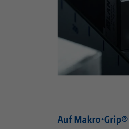
Auf Makro•Grip®