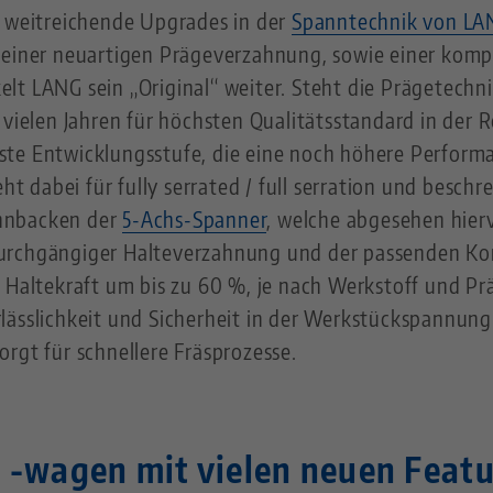
r weitreichende Upgrades in der
Spanntechnik von LA
 einer neuartigen Prägeverzahnung, sowie einer kompl
lt LANG sein „Original“ weiter. Steht die Prägetechni
 vielen Jahren für höchsten Qualitätsstandard in der R
te Entwicklungsstufe, die eine noch höhere Performa
eht dabei für fully serrated / full serration und besch
nnbacken der
5-Achs-Spanner
, welche abgesehen hier
urchgängiger Halteverzahnung und der passenden Ko
 Haltekraft um bis zu 60 %, je nach Werkstoff und Pr
lässlichkeit und Sicherheit in der Werkstückspannung
rgt für schnellere Fräsprozesse.
 -wagen mit vielen neuen Featu