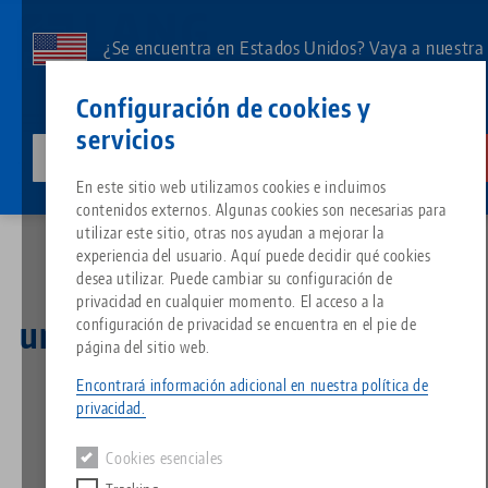
Ir
al
¿Se encuentra en Estados Unidos? Vaya a nuestra
contenido
página de EE.UU. para ver el contenido específico
Contacto
Español
principal
Configuración de cookies y
de su país.
servicios
lang-technik-usa.com
Cambia
Noticias
Breadcrumb
En este sitio web utilizamos cookies e incluimos
LANG presenta una nueva unidad de estampación y una nueva serie completa de
Todo de una sola fuente
Acerca de LANG
Descargas
Blog
Grupo de producto
Productos correspondientes
mordazas de 5 ejes
contenidos externos. Algunas cookies son necesarias para
Lo sentimos. No hemos podido encontrar ningún resultado.
utilizar este sitio, otras nos ayudan a mejorar la
Ir a la página del producto
experiencia del usuario. Aquí puede decidir qué cookies
Sistema de sujeción de punto 
Filosofía
FAQ
Noticias
Tipos de productos
desea utilizar. Puede cambiar su configuración de
LANG presenta una nueva
privacidad en cualquier momento. El acceso a la
unidad de estampación y una
configuración de privacidad se encuentra en el pie de
Portapiezas
Innovaciones
Solicitud de catálogo
Eventos
Resumen de productos
página del sitio web.
Servicios
nueva serie completa de
Encontrará información adicional en nuestra política de
Automatización
Red de ventas
Vídeos
Descargas
Novedades de productos
privacidad.
mordazas de 5 ejes
Quicklinks
Downloads
Cookies esenciales
Vídeos
Search
Centro tecnológico
Contacto
16.09.2023 — comunicados de prensa