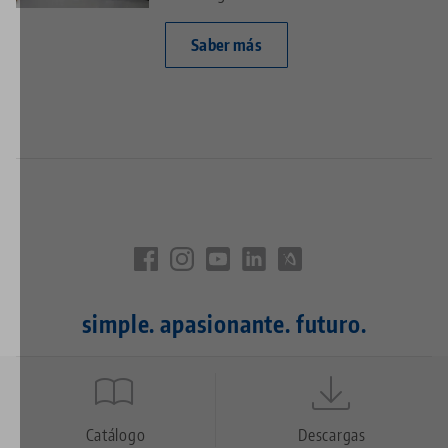
Saber más
simple. apasionante. futuro.
Quicklinks
Footer
Catálogo
Descargas