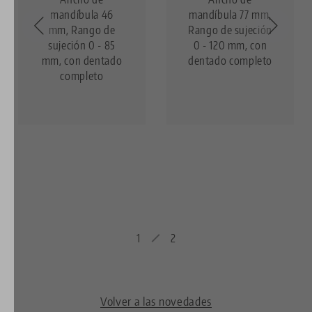
mandíbula 46
mandíbula 77 mm,
mm, Rango de
Rango de sujeción
sujeción 0 - 85
0 - 120 mm, con
mm, con dentado
dentado completo
completo
1
2
Volver a las novedades