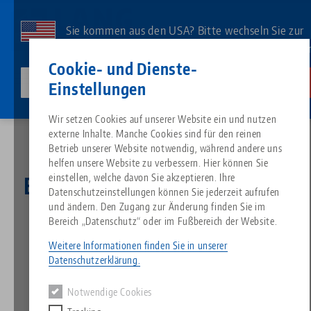
Direkt
zum
Sie kommen aus den USA? Bitte wechseln Sie zur
Inhalt
US-Website, um landesspezifischen Inhalt zu sehe
Kontakt
Deutsch
Cookie- und Dienste-
lang-technik-usa.com
Wechseln
Einstellungen
News
Ein herzliches „Gruezi“ von LANG Schweiz!
Breadcrumb
Wir setzen Cookies auf unserer Website ein und nutzen
Alles aus einer Hand
Über LANG
Downloads
Blog
Suche nach Produk
Passende Produkte
externe Inhalte. Manche Cookies sind für den reinen
Es tut uns leid. Wir konnten keine Ergebnisse finden.
Betrieb unserer Website notwendig, während andere uns
Zur Produktübersicht
helfen unsere Website zu verbessern. Hier können Sie
Nullpunktspanntechnik
Philosophie
FAQ
News
Suche nach Produk
einstellen, welche davon Sie akzeptieren. Ihre
Ein herzliches „Gruezi“ von
Datenschutzeinstellungen können Sie jederzeit aufrufen
LANG Schweiz!
und ändern. Den Zugang zur Änderung finden Sie im
Werkstückspanntechnik
Innovationen
Katalog anfordern
Messen
Produktübersicht
Bereich „Datenschutz“ oder im Fußbereich der Website.
Services
Weitere Informationen finden Sie in unserer
04.04.2022 — Pressemeldung
Automation
Vertriebspartner
Videos
Downloads
Produktneuheiten
Datenschutzerklärung.
Zurück zur Übersicht
Quicklinks
Downloads
Notwendige Cookies
Videos
Search
Technologiezentrum
Kontakt