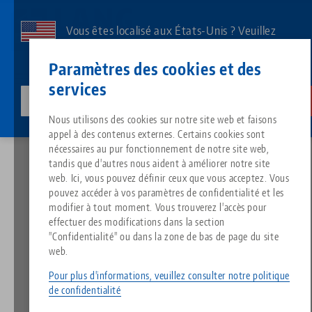
Aller
au
Vous êtes localisé aux États-Unis ? Veuillez
contenu
consulter notre page US pour voir le contenu
Contact
Français
principal
Paramètres des cookies et des
spécifique à votre pays.
services
lang-technik-usa.com
Changer
Actualités
Un "Salut" chaleureux de LANG Suisse !
Breadcrumb
Nous utilisons des cookies sur notre site web et faisons
Tout d'une seule source
À propos de LANG
Téléchargements
Blog
Groupe de produit
Produits assortis
appel à des contenus externes. Certains cookies sont
Désolé. Nous n'avons pu trouver aucun résultat.
nécessaires au pur fonctionnement de notre site web,
Vers l'aperçu des produits
tandis que d'autres nous aident à améliorer notre site
Technologie de serrage à point
Philosophie
FAQ
Actualités
Types de produits
web. Ici, vous pouvez définir ceux que vous acceptez. Vous
Un "Salut" chaleureux de
pouvez accéder à vos paramètres de confidentialité et les
LANG Suisse !
modifier à tout moment. Vous trouverez l'accès pour
Technologie de serrage des pi
Innovations
Commande de catalogue
Salons professionnels
Aperçu des produits
effectuer des modifications dans la section
Services
"Confidentialité" ou dans la zone de bas de page du site
web.
04.04.2022 — Communiqué de presse
Automatisation
Réseau commercial
Vidéos
Téléchargements
Nouveautés de produits
Retour aux Nouvelles
Quicklinks
Pour plus d'informations, veuillez consulter notre politique
Downloads
de confidentialité
Vidéos
Search
Centres de technologie
Contact