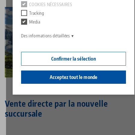
Contact
COOKIES NÉCESSAIRES
Contact
Tracking
Carrière
Retours de marchandises
Media
Responsabilité sociale
Des informations détaillées
Confirmer la sélection
Acceptez tout le monde
Vente directe par la nouvelle
succursale