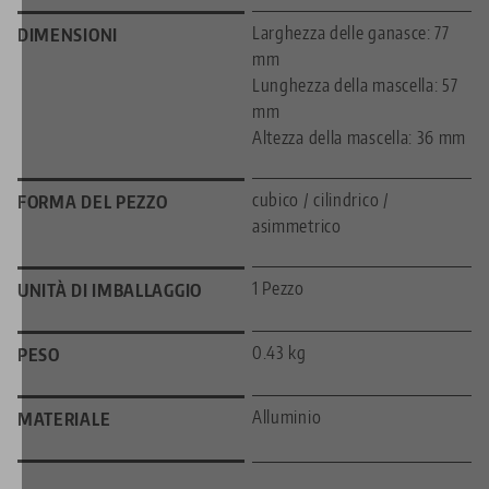
Larghezza delle ganasce: 77
DIMENSIONI
mm
Lunghezza della mascella: 57
mm
Altezza della mascella: 36 mm
cubico / cilindrico /
FORMA DEL PEZZO
asimmetrico
1 Pezzo
UNITÀ DI IMBALLAGGIO
0.43 kg
PESO
Alluminio
MATERIALE