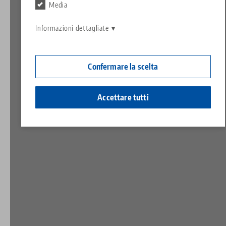
Contatto
Media
Contact
Carriera
Restituzioni
Informazioni dettagliate
Cittadinanza aziendale
Confermare la scelta
Accettare tutti