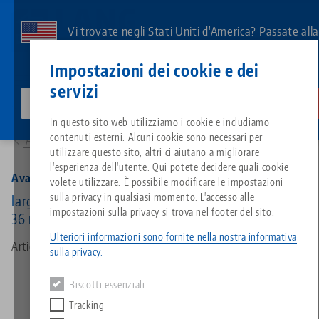
Vai
al
Vi trovate negli Stati Uniti d'America? Passate all
contenuto
pagina degli Stati Uniti per vedere i contenuti
Contatto
Italiano
principale
Impostazioni dei cookie e dei
specifici del Paese.
servizi
lang-technik-usa.com
Cambiamento
Prodotti
44779-36: Avanti 77, Mascella superiore
Breadcrumb
In questo sito web utilizziamo i cookie e includiamo
Tutto da un'unica fonte
Informazioni su LANG
Download
Blog
Gruppo di prodotti
Prodotti abbinati
contenuti esterni. Alcuni cookie sono necessari per
Alla panoramica dei prodotti
Siamo spiacenti. Non abbiamo trovato alcun risultato.
utilizzare questo sito, altri ci aiutano a migliorare
Vai alla pagina del prodotto
l'esperienza dell'utente. Qui potete decidere quali cookie
Sistema di serraggio a punto z
Filosofia
FAQ
Notizie
Tipi di prodotto
Avanti 77, Mascella superiore
volete utilizzare. È possibile modificare le impostazioni
sulla privacy in qualsiasi momento. L'accesso alle
larghezza delle ganasce 77 mm, alluminio, altezza
impostazioni sulla privacy si trova nel footer del sito.
36 mm
Sistemi di staffaggio
Innovazioni
Richiesta catalogo
Eventi
Panoramica dei prodotti
Servizi
Ulteriori informazioni sono fornite nella nostra informativa
Articolo n. 44779-36
sulla privacy.
Automazione
Rete di vendita
Video
Download
Novità sui prodotti
Quicklinks
Downloads
Biscotti essenziali
Video
Tracking
Search
Centro tecnologico
Contatto