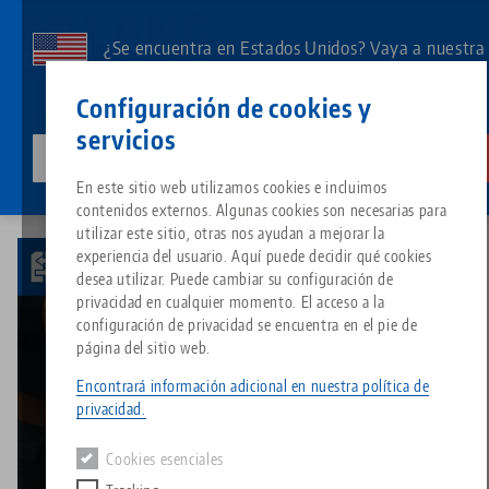
Ir
al
¿Se encuentra en Estados Unidos? Vaya a nuestra
contenido
página de EE.UU. para ver el contenido específico
Contacto
Español
principal
Configuración de cookies y
de su país.
servicios
lang-technik-usa.com
Cambia
Video
Automatización compacta y flexible
Breadcrumb
En este sitio web utilizamos cookies e incluimos
Todo de una sola fuente
Acerca de LANG
Descargas
Blog
Grupo de producto
Productos correspondientes
contenidos externos. Algunas cookies son necesarias para
Lo sentimos. No hemos podido encontrar ningún resultado.
utilizar este sitio, otras nos ayudan a mejorar la
Ir a la página del producto
experiencia del usuario. Aquí puede decidir qué cookies
Sistema de sujeción de punto 
Filosofía
FAQ
Noticias
Tipos de productos
desea utilizar. Puede cambiar su configuración de
privacidad en cualquier momento. El acceso a la
configuración de privacidad se encuentra en el pie de
Portapiezas
Innovaciones
Solicitud de catálogo
Eventos
Resumen de productos
página del sitio web.
Servicios
Encontrará información adicional en nuestra política de
Este vídeo está alojado en YouTube. Para ver el vídeo,
Automatización
Red de ventas
Vídeos
Descargas
Novedades de productos
privacidad.
acepte las cookies multimedia en el
configuración de
Quicklinks
Downloads
privacidad
.
Cookies esenciales
Vídeos
Search
Centro tecnológico
Contacto