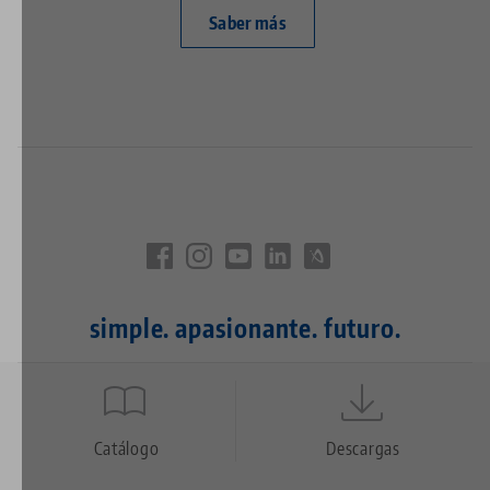
Saber más
simple. apasionante. futuro.
Quicklinks
Footer
Catálogo
Descargas