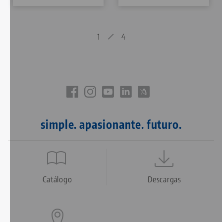
1
4
simple. apasionante. futuro.
Quicklinks
Footer
Catálogo
Descargas