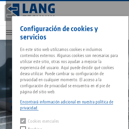
Ir
al
contenido
Contacto
Español
principal
Configuración de cookies y
servicios
Soluciones
Portapiezas
Breadcrumb
En este sitio web utilizamos cookies e incluimos
Todo de una sola fuente
Acerca de LANG
Descargas
Blog
Grupo de producto
Productos correspondientes
contenidos externos. Algunas cookies son necesarias para
Lo sentimos. No hemos podido encontrar ningún resultado.
utilizar este sitio, otras nos ayudan a mejorar la
Ir a la página del producto
experiencia del usuario. Aquí puede decidir qué cookies
Sistema de sujeción de punto 
Filosofía
FAQ
Noticias
Tipos de productos
desea utilizar. Puede cambiar su configuración de
privacidad en cualquier momento. El acceso a la
configuración de privacidad se encuentra en el pie de
Portapiezas
Innovaciones
Solicitud de catálogo
Eventos
Resumen de productos
página del sitio web.
Servicios
Encontrará información adicional en nuestra política de
Automatización
Red de ventas
Vídeos
Descargas
Novedades de productos
privacidad.
Quicklinks
Downloads
Cookies esenciales
Vídeos
Search
Centro tecnológico
Contacto