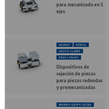
para mecanizado en 5
ejes
AVANTI
PERFIL
VASTO•CLAMP
PRECI•POINT
Dispositivos de
sujeción de piezas
para
piezas redondas
y premecanizadas
MAKRO•GRIP® ULTRA