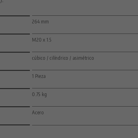
264 mm
M20 x 1.5
cúbico / cilíndrico / asimétrico
1 Pieza
0.75 kg
Acero