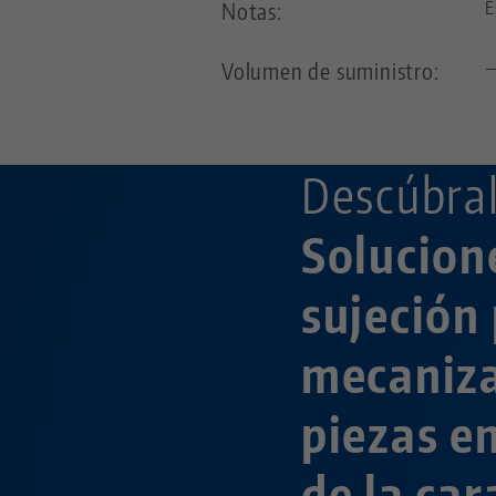
Notas:
E
Volumen de suministro:
Descúbral
Solucion
sujeción 
mecaniz
piezas e
de la car