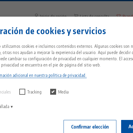
Inicio de sesión
Lista de consulta
Brand
ración de cookies y servicios
Introduzca el término de búsq
¿Se encuentra en Estados Unidos? Vaya a nues
Empresa
Servicio
Noticias
b utilizamos cookies e incluimos contenidos externos. Algunas cookies son n
página de EE.UU. para ver el contenido específ
io, otras nos ayudan a mejorar la experiencia del usuario. Aquí puede decidir
país.
Puede cambiar su configuración de privacidad en cualquier momento. El acces
rip® 125, Conjunto husillo + pieza central
Breadcrumb
 privacidad se encuentra en el pie de página del sitio web.
Todo de una sola fuente
Acerca de LANG
Descargas
Blog
ientes
mación adicional en nuestra política de privacidad.
echnik-usa.com
Cambi
Makro•Grip® 1
ntrar ningún
D
Sistema de sujeción de
Filosofía
FAQ
Noticias
central
nciales
Tracking
Media
punto cero
longitud 
V
Innovaciones
Solicitud de catálogo
Eventos
allada
P
Portapiezas
Nº de artículo
C
Red de ventas
Vídeos
Ac
Confirmar elección
Automatización