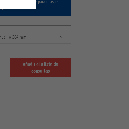
r sesión / Registrarse
para mostrar
s y disponibilidad.
 husillo 264 mm
añadir a la lista de
consultas