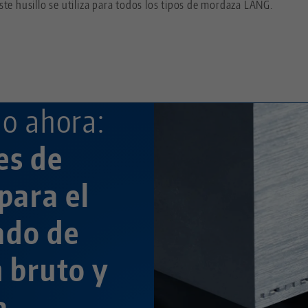
ste husillo se utiliza para todos los tipos de mordaza LANG.
—
o ahora:
es de
para el
ado de
n bruto y
a