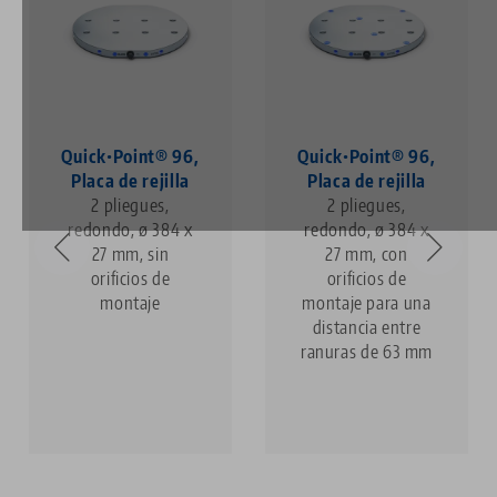
Quick•Point® 96,
Quick•Point® 96,
Placa de rejilla
Placa de rejilla
2 pliegues,
2 pliegues,
redondo, ø 384 x
redondo, ø 384 x
27 mm, sin
27 mm, con
orificios de
orificios de
montaje
montaje para una
distancia entre
ranuras de 63 mm