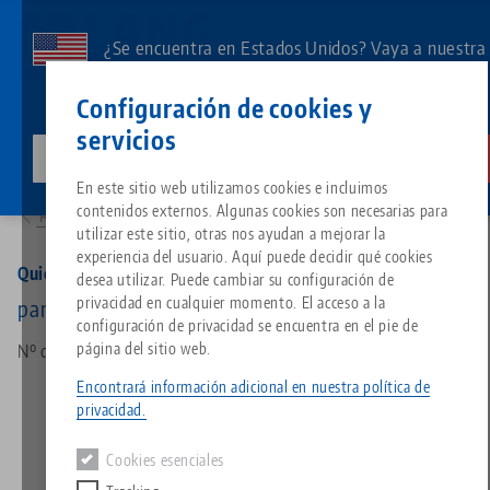
Ir
al
¿Se encuentra en Estados Unidos? Vaya a nuestra
contenido
página de EE.UU. para ver el contenido específico
Contacto
Español
principal
Configuración de cookies y
de su país.
servicios
lang-technik-usa.com
Cambia
Productos
45996: Quick•Point® 96, Quick•Lock
Breadcrumb
En este sitio web utilizamos cookies e incluimos
Todo de una sola fuente
Acerca de LANG
Descargas
Blog
Grupo de producto
Productos correspondientes
contenidos externos. Algunas cookies son necesarias para
Resumen de productos
Lo sentimos. No hemos podido encontrar ningún resultado.
utilizar este sitio, otras nos ayudan a mejorar la
Ir a la página del producto
experiencia del usuario. Aquí puede decidir qué cookies
Sistema de sujeción de punto 
Filosofía
FAQ
Noticias
Tipos de productos
Quick•Point® 96, Quick•Lock
desea utilizar. Puede cambiar su configuración de
privacidad en cualquier momento. El acceso a la
para placa de rejilla redonda de 2 pliegues 96
configuración de privacidad se encuentra en el pie de
Portapiezas
Innovaciones
Solicitud de catálogo
Eventos
Resumen de productos
página del sitio web.
Nº de artículo 45996
Servicios
Encontrará información adicional en nuestra política de
Automatización
Red de ventas
Vídeos
Descargas
Novedades de productos
privacidad.
Quicklinks
Downloads
Cookies esenciales
Vídeos
Search
Centro tecnológico
Contacto