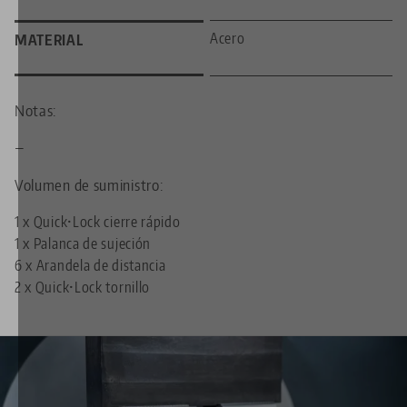
Acero
MATERIAL
Notas:
—
Volumen de suministro:
1 x Quick•Lock cierre rápido
1 x Palanca de sujeción
6 x Arandela de distancia
2 x Quick•Lock tornillo