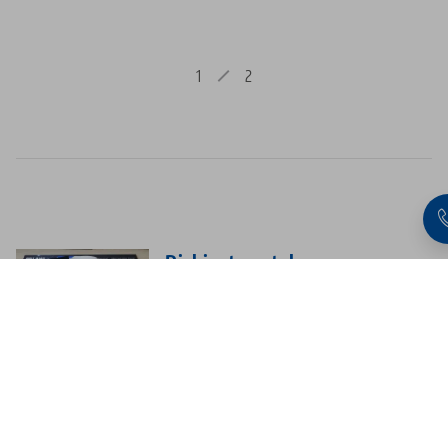
1
2
Richiesta catalogo
Ordinate gratuitamente il nostro
catalogo attuale!
Vai al modulo