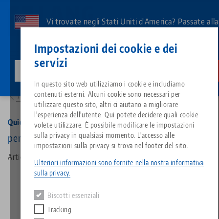
Vai
al
Vi trovate negli Stati Uniti d'America? Passate all
contenuto
pagina degli Stati Uniti per vedere i contenuti
Contatto
Italiano
principale
Impostazioni dei cookie e dei
specifici del Paese.
servizi
lang-technik-usa.com
Cambiamento
Prodotti
45996: Quick•Point® 96, Quick•Lock
Breadcrumb
In questo sito web utilizziamo i cookie e includiamo
Tutto da un'unica fonte
Informazioni su LANG
Download
Blog
Gruppo di prodotti
Prodotti abbinati
contenuti esterni. Alcuni cookie sono necessari per
Alla panoramica dei prodotti
Siamo spiacenti. Non abbiamo trovato alcun risultato.
utilizzare questo sito, altri ci aiutano a migliorare
Vai alla pagina del prodotto
l'esperienza dell'utente. Qui potete decidere quali cookie
Sistema di serraggio a punto z
Filosofia
FAQ
Notizie
Tipi di prodotto
Quick•Point® 96, Quick•Lock
volete utilizzare. È possibile modificare le impostazioni
sulla privacy in qualsiasi momento. L'accesso alle
per piastra rotonda a 2 pieghe 96
impostazioni sulla privacy si trova nel footer del sito.
Sistemi di staffaggio
Innovazioni
Richiesta catalogo
Eventi
Panoramica dei prodotti
Articolo n. 45996
Servizi
Ulteriori informazioni sono fornite nella nostra informativa
sulla privacy.
Automazione
Rete di vendita
Video
Download
Novità sui prodotti
Quicklinks
Downloads
Biscotti essenziali
Video
Tracking
Search
Centro tecnologico
Contatto