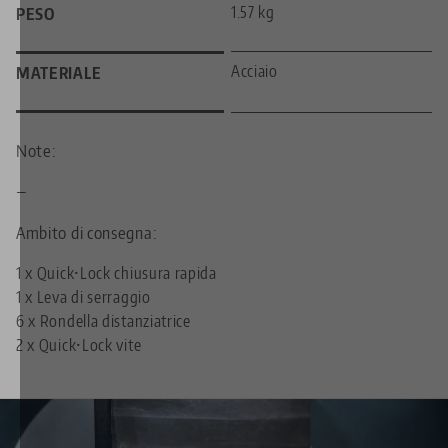
1.57 kg
PESO
Acciaio
MATERIALE
Note:
—
Ambito di consegna:
1 x Quick•Lock chiusura rapida
1 x Leva di serraggio
6 x Rondella distanziatrice
2 x Quick•Lock vite