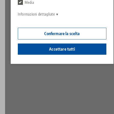
Contatto
Media
Contact
Carriera
Restituzioni
Informazioni dettagliate
Cittadinanza aziendale
Confermare la scelta
Accettare tutti