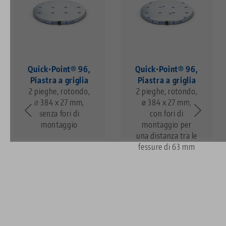
Quick•Point® 96,
Quick•Point® 96,
Piastra a griglia
Piastra a griglia
2 pieghe, rotondo,
2 pieghe, rotondo,
ø 384 x 27 mm,
ø 384 x 27 mm,
senza fori di
con fori di
montaggio
montaggio per
una distanza tra le
fessure di 63 mm