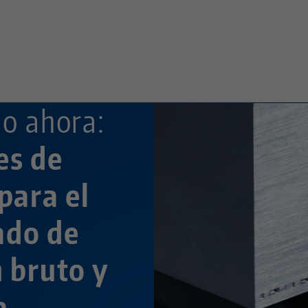
—
—
o ahora:
es de
para el
ado de
n bruto y
a