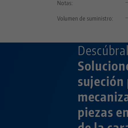
Notas:
Volumen de suministro:
Descúbral
Solucion
sujeción 
mecaniz
piezas e
de la car