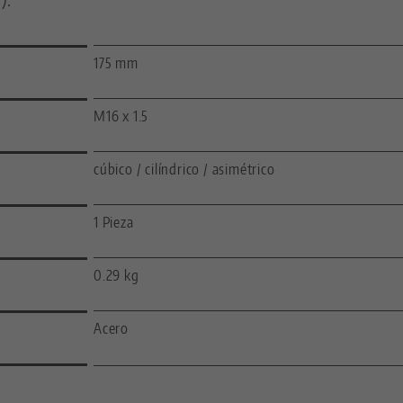
175 mm
M16 x 1.5
cúbico / cilíndrico / asimétrico
1 Pieza
0.29 kg
Acero