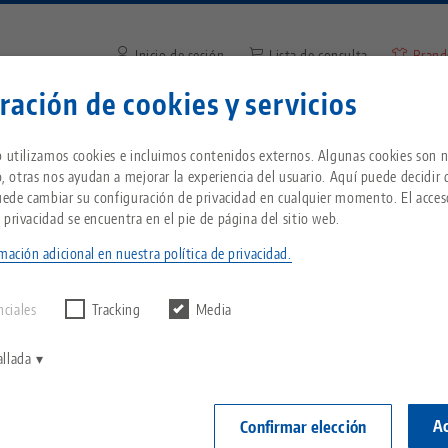
Inicio de sesión
Lista de consulta
Brand
ración de cookies y servicios
Introduzca el término de búsq
¿Se encuentra en Estados Unidos? Vaya a nues
Empresa
Servicio
Noticias
b utilizamos cookies e incluimos contenidos externos. Algunas cookies son n
página de EE.UU. para ver el contenido específ
io, otras nos ayudan a mejorar la experiencia del usuario. Aquí puede decidir
país.
Puede cambiar su configuración de privacidad en cualquier momento. El acces
ip® 77, Conjunto husillo + pieza central
Breadcrumb
 privacidad se encuentra en el pie de página del sitio web.
Todo de una sola fuente
Acerca de LANG
Descargas
Blog
ientes
mación adicional en nuestra política de privacidad.
echnik-usa.com
Cambi
ntrar ningún
VERSIÓN AN
D
Sistema de sujeción de
Filosofía
FAQ
Noticias
nciales
Tracking
Media
punto cero
Makro•Grip® 7
central
V
Innovaciones
Solicitud de catálogo
Eventos
allada
longitud d
P
Portapiezas
(versión a
C
Red de ventas
Vídeos
Ac
Confirmar elección
Automatización