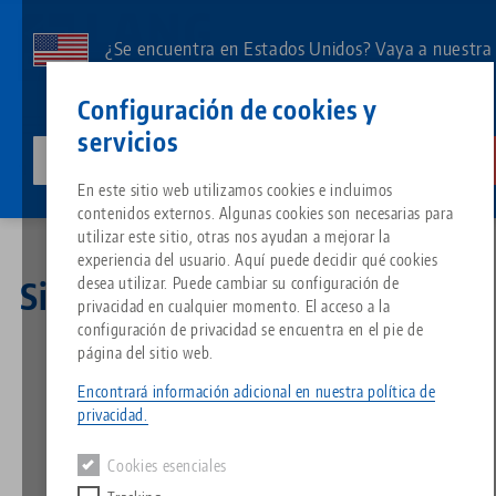
Ir
al
¿Se encuentra en Estados Unidos? Vaya a nuestra
contenido
página de EE.UU. para ver el contenido específico
Contacto
Español
principal
Configuración de cookies y
de su país.
servicios
lang-technik-usa.com
Cambia
Noticias
Sistema de sujeción de punto cero como solución combinada
Breadcrumb
En este sitio web utilizamos cookies e incluimos
Todo de una sola fuente
Acerca de LANG
Descargas
Blog
Grupo de producto
Productos correspondientes
contenidos externos. Algunas cookies son necesarias para
Lo sentimos. No hemos podido encontrar ningún resultado.
utilizar este sitio, otras nos ayudan a mejorar la
Ir a la página del producto
experiencia del usuario. Aquí puede decidir qué cookies
Sistema de sujeción de punto 
Filosofía
FAQ
Noticias
Tipos de productos
desea utilizar. Puede cambiar su configuración de
Sistema de sujeción de punto
privacidad en cualquier momento. El acceso a la
cero como solución
configuración de privacidad se encuentra en el pie de
Portapiezas
Innovaciones
Solicitud de catálogo
Eventos
Resumen de productos
página del sitio web.
Servicios
combinada
Encontrará información adicional en nuestra política de
Automatización
Red de ventas
Vídeos
Descargas
Novedades de productos
privacidad.
Quicklinks
Downloads
29.06.2022 — comunicados de prensa
Cookies esenciales
Vídeos
Volver a las novedades
Search
Centro tecnológico
Contacto