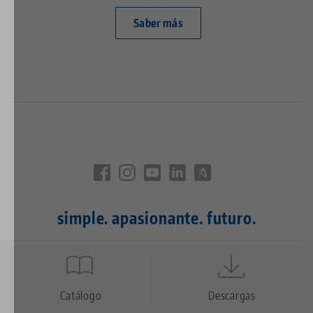
Saber más
simple. apasionante. futuro.
Quicklinks
Footer
Catálogo
Descargas