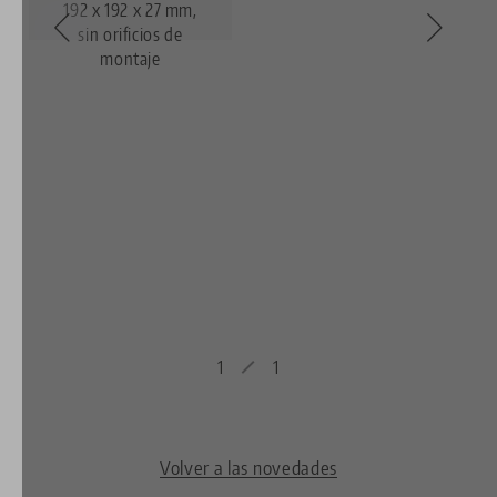
192 x 192 x 27 mm,
sin orificios de
montaje
1
1
Volver a las novedades