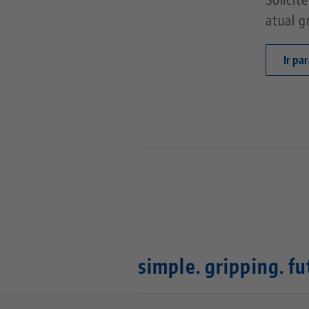
atual g
Ir pa
simple. gripping. fu