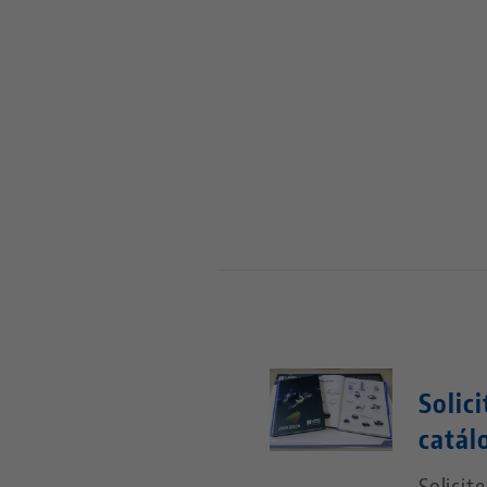
Solic
catál
Solicit