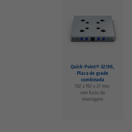
Quick•Point® 52/96,
Placa de grade
combinada
192 x 192 x 27 mm,
sem furos de
montagem