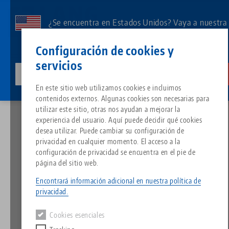
Ir
al
¿Se encuentra en Estados Unidos? Vaya a nuestra
contenido
página de EE.UU. para ver el contenido específico
Contacto
Español
principal
Configuración de cookies y
de su país.
servicios
lang-technik-usa.com
Cambia
Noticias
Las innovaciones, en el punto de mira de la EMO 2021
Breadcrumb
En este sitio web utilizamos cookies e incluimos
Todo de una sola fuente
Acerca de LANG
Descargas
Blog
Grupo de producto
Productos correspondientes
contenidos externos. Algunas cookies son necesarias para
Lo sentimos. No hemos podido encontrar ningún resultado.
utilizar este sitio, otras nos ayudan a mejorar la
Ir a la página del producto
experiencia del usuario. Aquí puede decidir qué cookies
Sistema de sujeción de punto 
Filosofía
FAQ
Noticias
Tipos de productos
desea utilizar. Puede cambiar su configuración de
Las innovaciones, en el
privacidad en cualquier momento. El acceso a la
punto de mira de la EMO
configuración de privacidad se encuentra en el pie de
Portapiezas
Innovaciones
Solicitud de catálogo
Eventos
Resumen de productos
página del sitio web.
Servicios
2021
Encontrará información adicional en nuestra política de
Automatización
Red de ventas
Vídeos
Descargas
Novedades de productos
privacidad.
Quicklinks
Downloads
26.10.2021 — comunicados de prensa
Cookies esenciales
Vídeos
Volver a las novedades
Search
Centro tecnológico
Contacto