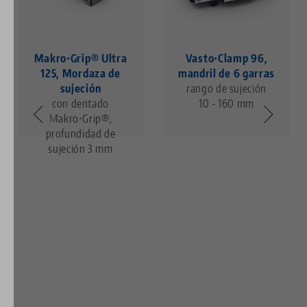
Makro•Grip® Ultra
Vasto•Clamp 96,
125, Mordaza de
mandril de 6 garras
sujeción
rango de sujeción
con dentado
10 - 160 mm
Makro•Grip®,
profundidad de
sujeción 3 mm