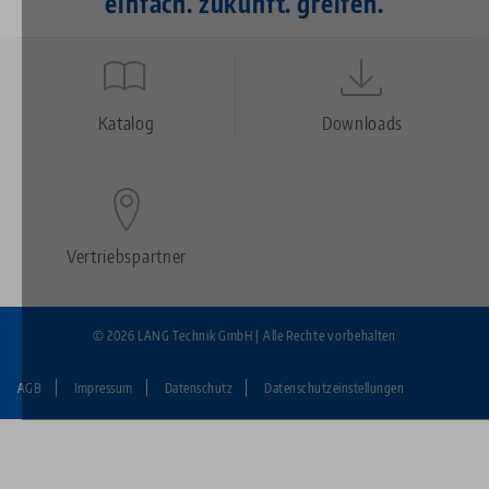
einfach. zukunft. greifen.
Quicklinks
Footer
Katalog
Downloads
Vertriebspartner
© 2026 LANG Technik GmbH | Alle Rechte vorbehalten
AGB
Impressum
Datenschutz
Datenschutzeinstellungen
Fußzeile:
LANG