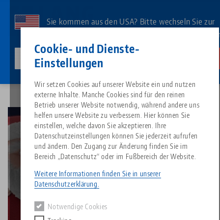
Direkt
zum
Sie kommen aus den USA? Bitte wechseln Sie zur
Inhalt
US-Website, um landesspezifischen Inhalt zu sehe
Kontakt
Deutsch
Cookie- und Dienste-
lang-technik-usa.com
Wechseln
Einstellungen
Video
Weihnachtsgrüße 2023
Breadcrumb
Wir setzen Cookies auf unserer Website ein und nutzen
Alles aus einer Hand
Über LANG
Downloads
Blog
Suche nach Produk
Passende Produkte
externe Inhalte. Manche Cookies sind für den reinen
Es tut uns leid. Wir konnten keine Ergebnisse finden.
Betrieb unserer Website notwendig, während andere uns
Zur Produktübersicht
helfen unsere Website zu verbessern. Hier können Sie
Nullpunktspanntechnik
Philosophie
FAQ
News
Suche nach Produk
einstellen, welche davon Sie akzeptieren. Ihre
Datenschutzeinstellungen können Sie jederzeit aufrufen
und ändern. Den Zugang zur Änderung finden Sie im
Werkstückspanntechnik
Innovationen
Katalog anfordern
Messen
Produktübersicht
Bereich „Datenschutz“ oder im Fußbereich der Website.
Services
Weitere Informationen finden Sie in unserer
Dieses Video wird durch Youtube bereitgestellt. Um
Automation
Vertriebspartner
Videos
Downloads
Produktneuheiten
Datenschutzerklärung.
sich das Video anzusehen, aktivieren Sie in den
Quicklinks
Downloads
Datenschutz-Einstellungen
die Media-Cookies.
Notwendige Cookies
Videos
Search
Technologiezentrum
Kontakt