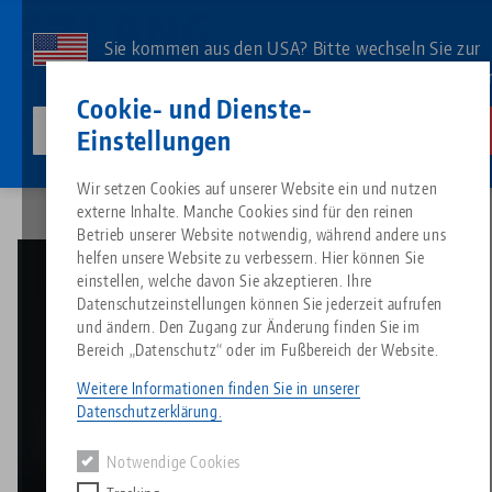
Direkt
zum
Sie kommen aus den USA? Bitte wechseln Sie zur
Inhalt
US-Website, um landesspezifischen Inhalt zu sehe
Kontakt
Deutsch
Cookie- und Dienste-
lang-technik-usa.com
Wechseln
Einstellungen
Video
Makro•Grip® Ultra: Verschiedene Backentypen
Breadcrumb
Wir setzen Cookies auf unserer Website ein und nutzen
Alles aus einer Hand
Über LANG
Downloads
Blog
Suche nach Produk
Passende Produkte
externe Inhalte. Manche Cookies sind für den reinen
Es tut uns leid. Wir konnten keine Ergebnisse finden.
Betrieb unserer Website notwendig, während andere uns
Zur Produktübersicht
helfen unsere Website zu verbessern. Hier können Sie
Nullpunktspanntechnik
Philosophie
FAQ
News
Suche nach Produk
einstellen, welche davon Sie akzeptieren. Ihre
Datenschutzeinstellungen können Sie jederzeit aufrufen
und ändern. Den Zugang zur Änderung finden Sie im
Werkstückspanntechnik
Innovationen
Katalog anfordern
Messen
Produktübersicht
Bereich „Datenschutz“ oder im Fußbereich der Website.
Services
Weitere Informationen finden Sie in unserer
Dieses Video wird durch Youtube bereitgestellt. Um
Automation
Vertriebspartner
Videos
Downloads
Produktneuheiten
Datenschutzerklärung.
sich das Video anzusehen, aktivieren Sie in den
Quicklinks
Downloads
Datenschutz-Einstellungen
die Media-Cookies.
Notwendige Cookies
Videos
Search
Technologiezentrum
Kontakt