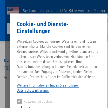
Direkt
zum
Sie kommen aus den USA? Bitte wechseln Sie zur
Inhalt
US-Website, um landesspezifischen Inhalt zu sehe
Kontakt
Deutsch
Cookie- und Dienste-
lang-technik-usa.com
Wechseln
Einstellungen
Produkte
47548: Quick•Point® 52/96, Kombi-Doppelaufnahmekörper
Breadcrumb
Wir setzen Cookies auf unserer Website ein und nutzen
Alles aus einer Hand
Über LANG
Downloads
Blog
Suche nach Produk
Passende Produkte
externe Inhalte. Manche Cookies sind für den reinen
Zur Produktübersicht
Es tut uns leid. Wir konnten keine Ergebnisse finden.
Betrieb unserer Website notwendig, während andere uns
Zur Produktübersicht
helfen unsere Website zu verbessern. Hier können Sie
Nullpunktspanntechnik
Philosophie
FAQ
News
Suche nach Produk
Quick•Point® 52/96, Kombi-Doppelaufnahmekörper
einstellen, welche davon Sie akzeptieren. Ihre
Datenschutzeinstellungen können Sie jederzeit aufrufen
192 x 116 x 247 mm
und ändern. Den Zugang zur Änderung finden Sie im
Werkstückspanntechnik
Innovationen
Katalog anfordern
Messen
Produktübersicht
Bereich „Datenschutz“ oder im Fußbereich der Website.
Art.-Nr. 47548
Services
Weitere Informationen finden Sie in unserer
Automation
Vertriebspartner
Videos
Downloads
Produktneuheiten
Datenschutzerklärung.
Quicklinks
Downloads
Notwendige Cookies
Videos
Search
Technologiezentrum
Kontakt