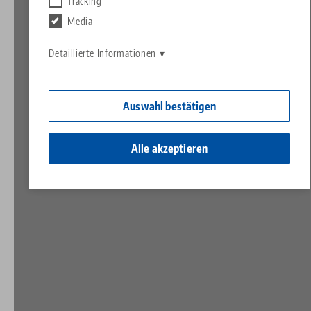
Kontakt
Tracking
Contact
Media
Karriere
Rücksendungen
Detaillierte Informationen
Ein Herz für Kinder
Auswahl bestätigen
Alle akzeptieren