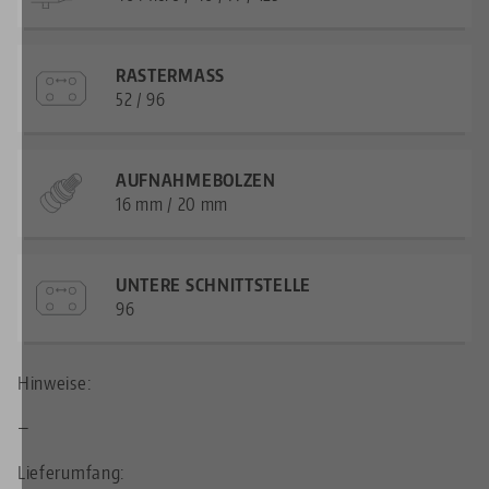
RASTERMASS
52 / 96
AUFNAHMEBOLZEN
16 mm / 20 mm
UNTERE SCHNITTSTELLE
96
Hinweise:
—
Lieferumfang: