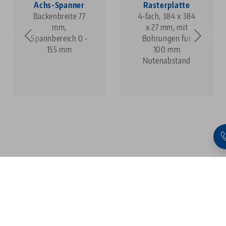
Achs-Spanner
Rasterplatte
Backenbreite 77
4-fach, 384 x 384
mm,
x 27 mm, mit
Spannbereich 0 -
Bohrungen für
155 mm
100 mm
Nutenabstand
1
2