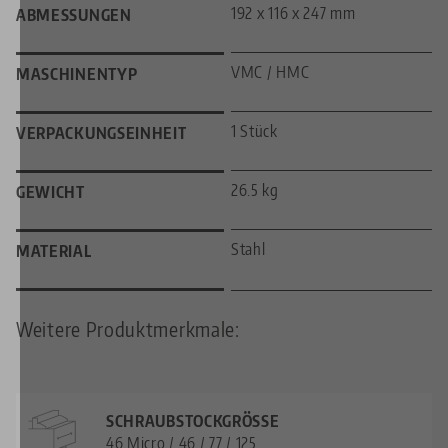
192 x 116 x 247 mm
ABMESSUNGEN
VMC / HMC
MASCHINENTYP
1 Stück
VERPACKUNGSEINHEIT
26.5 kg
GEWICHT
Stahl
MATERIAL
Weitere Produktmerkmale:
SCHRAUBSTOCKGRÖSSE
46 Micro / 46 / 77 / 125