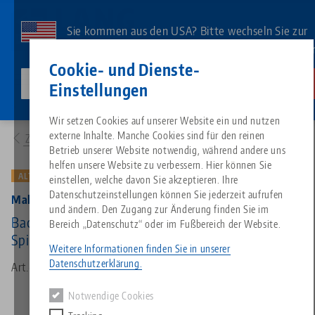
Direkt
zum
Sie kommen aus den USA? Bitte wechseln Sie zur
Inhalt
US-Website, um landesspezifischen Inhalt zu sehe
Kontakt
Deutsch
Cookie- und Dienste-
lang-technik-usa.com
Wechseln
Einstellungen
Produkte
47355-TG17: Makro•Grip® 125, Mittelbacke + Gewindespindel
Breadcrumb
Wir setzen Cookies auf unserer Website ein und nutzen
Alles aus einer Hand
Über LANG
Downloads
Blog
Suche nach Produk
Passende Produkte
externe Inhalte. Manche Cookies sind für den reinen
Zur Produktübersicht
Es tut uns leid. Wir konnten keine Ergebnisse finden.
Betrieb unserer Website notwendig, während andere uns
Zur Produktübersicht
helfen unsere Website zu verbessern. Hier können Sie
Nullpunktspanntechnik
Philosophie
FAQ
News
Suche nach Produk
ALTE VERSION
einstellen, welche davon Sie akzeptieren. Ihre
Datenschutzeinstellungen können Sie jederzeit aufrufen
Makro•Grip® 125, Mittelbacke + Gewindespindel
und ändern. Den Zugang zur Änderung finden Sie im
Werkstückspanntechnik
Innovationen
Katalog anfordern
Messen
Produktübersicht
Backenbreite 125 mm, Backenstärke 17 mm,
Bereich „Datenschutz“ oder im Fußbereich der Website.
Services
Spindellänge 365 mm (alte Ausführung)
Weitere Informationen finden Sie in unserer
Automation
Vertriebspartner
Videos
Downloads
Produktneuheiten
Datenschutzerklärung.
Art.-Nr. 47355-TG17
Quicklinks
Downloads
Notwendige Cookies
Videos
Search
Technologiezentrum
Kontakt