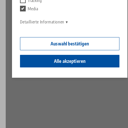
Kontakt
Tracking
Contact
Media
Karriere
Rücksendungen
Detaillierte Informationen
Ein Herz für Kinder
Auswahl bestätigen
Alle akzeptieren