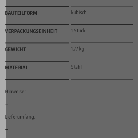
kubisch
BAUTEILFORM
1 Stück
VERPACKUNGSEINHEIT
1.77 kg
GEWICHT
Stahl
MATERIAL
Hinweise:
—
Lieferumfang:
—