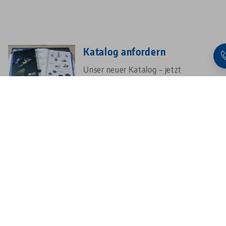
Katalog anfordern
Unser neuer Katalog – jetzt
anfordern und kostenlos liefern
lassen!
Zum Formular
Zukunft live erleben
Besuchen Sie unser Schulungs- und
Technologiezentrum in Neuhausen.