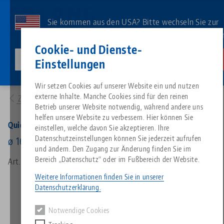
Direkt
zum
Sie kommen aus den USA? Bitte wechseln Sie zur
Inhalt
US-Website, um landesspezifischen Inhalt zu sehe
Kontakt
Deutsch
Cookie- und Dienste-
lang-technik-usa.com
Wechseln
Einstellungen
Produkte
45270: Quick•Point® 52, Aufnahmebolzen
Breadcrumb
Wir setzen Cookies auf unserer Website ein und nutzen
Alles aus einer Hand
Über LANG
Downloads
Blog
Suche nach Produk
Passende Produkte
externe Inhalte. Manche Cookies sind für den reinen
Zur Produktübersicht
Es tut uns leid. Wir konnten keine Ergebnisse finden.
Betrieb unserer Website notwendig, während andere uns
Zur Produktübersicht
helfen unsere Website zu verbessern. Hier können Sie
Nullpunktspanntechnik
Philosophie
FAQ
News
Suche nach Produk
Quick•Point® 52, Aufnahmebolzen
einstellen, welche davon Sie akzeptieren. Ihre
Datenschutzeinstellungen können Sie jederzeit aufrufen
ø 16 mm, für 52 mm Bolzenabstand
und ändern. Den Zugang zur Änderung finden Sie im
Werkstückspanntechnik
Innovationen
Katalog anfordern
Messen
Produktübersicht
Bereich „Datenschutz“ oder im Fußbereich der Website.
Art.-Nr. 45270
Services
Weitere Informationen finden Sie in unserer
Automation
Vertriebspartner
Videos
Downloads
Produktneuheiten
Datenschutzerklärung.
Quicklinks
Downloads
Notwendige Cookies
Videos
Search
Technologiezentrum
Kontakt