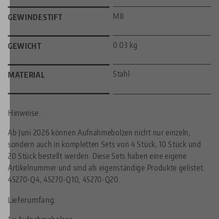
M8
GEWINDESTIFT
0.03 kg
GEWICHT
Stahl
MATERIAL
Hinweise:
Ab Juni 2026 können Aufnahmebolzen nicht nur einzeln,
sondern auch in kompletten Sets von 4 Stück, 10 Stück und
20 Stück bestellt werden. Diese Sets haben eine eigene
Artikelnummer und sind als eigenständige Produkte gelistet.
45270-Q4, 45270-Q10, 45270-Q20.
Lieferumfang: