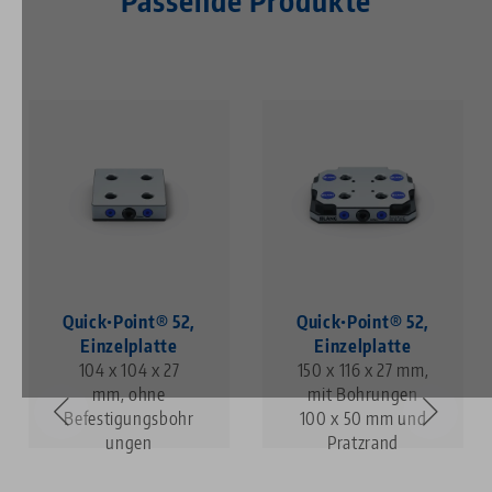
Passende Produkte
Quick•Point® 52,
Quick•Point® 52,
Einzelplatte
Einzelplatte
104 x 104 x 27
150 x 116 x 27 mm,
mm, ohne
mit Bohrungen
Befestigungsbohr
100 x 50 mm und
ungen
Pratzrand