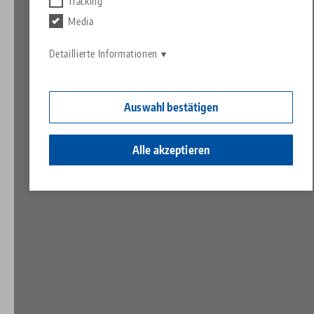
Kontakt
Tracking
Contact
Media
Karriere
Rücksendungen
Detaillierte Informationen
Ein Herz für Kinder
Auswahl bestätigen
Alle akzeptieren